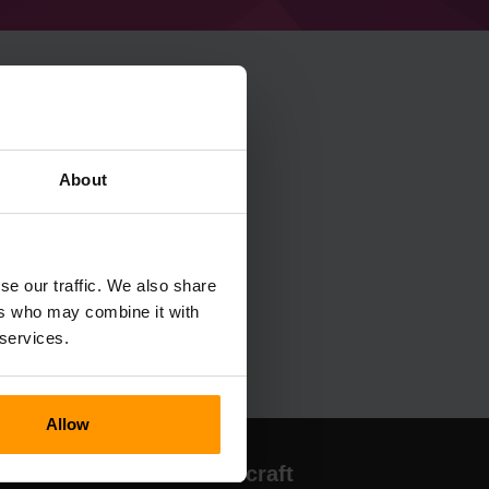
About
se our traffic. We also share
ers who may combine it with
 services.
Allow
Hotell för Minecraft