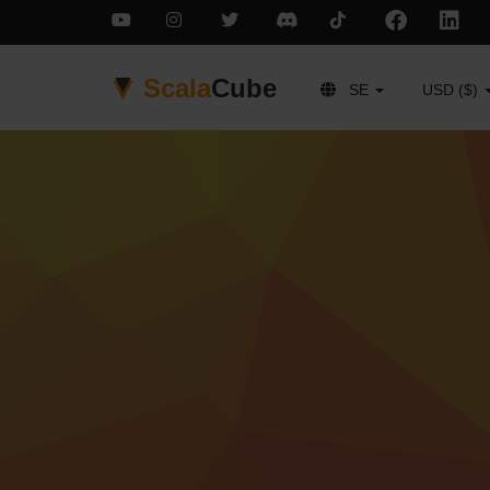
Scala
Cube
SE
USD ($)