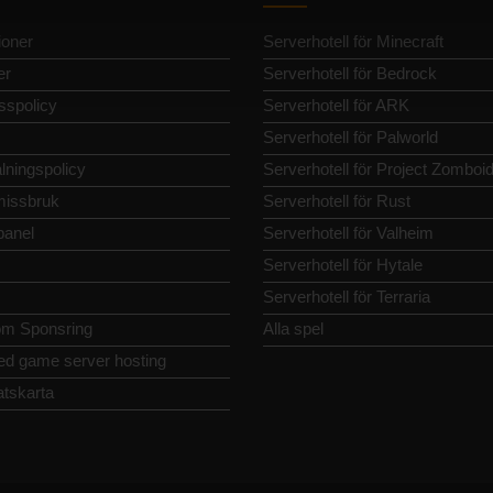
oner
Serverhotell för Minecraft
er
Serverhotell för Bedrock
sspolicy
Serverhotell för ARK
Serverhotell för Palworld
lningspolicy
Serverhotell för Project Zomboi
issbruk
Serverhotell för Rust
panel
Serverhotell för Valheim
Serverhotell för Hytale
Serverhotell för Terraria
m Sponsring
Alla spel
ed game server hosting
tskarta