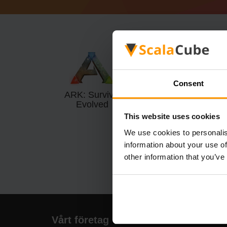
Consent
ARK: Survival
ARK: Survival
Evolved
Evolved (Pre-
Aquatica)
This website uses cookies
We use cookies to personalis
information about your use of
other information that you’ve
Vårt företag
Snab