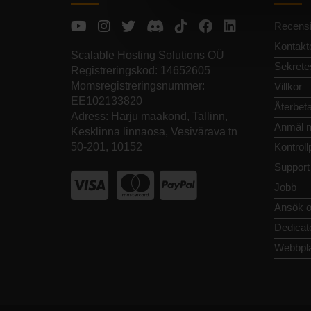
Recensi
Kontakt
Scalable Hosting Solutions OÜ
Sekrete
Registreringskod: 14652605
Momsregistreringsnummer:
Villkor
EE102133820
Återbeta
Adress: Harju maakond, Tallinn,
Anmäl m
Kesklinna linnaosa, Vesivärava tn
50-201, 10152
Kontroll
Support
Jobb
Ansök o
Dedicat
Webbpla