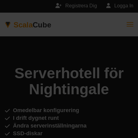
Registrera Dig
Logga In
Scala
Cube
Togg
Serverhotell för
Nightingale
Omedelbar konfigurering
I drift dygnet runt
Ändra serverinställningarna
SSD-diskar