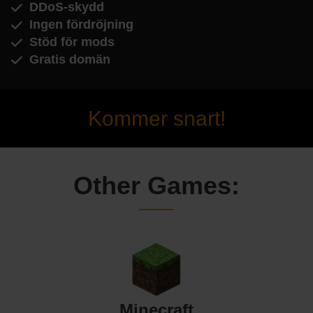
DDoS-skydd
Ingen fördröjning
Stöd för mods
Gratis domän
Kommer snart!
Other Games:
Minecraft