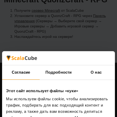
Получите
сервер Minecraft
от ScalaCube
Установите сервер a QuonzCraft - RPG через
Панель
управления
(Серверы → Выберите свой сервер →
Игровые серверы → Добавить игровой сервер →
QuonzCraft - RPG)
Наслаждайтесь игрой на сервере!
Согласие
Подробности
О нас
Наша компания
Этот сайт использует файлы «куки»
Мы используем файлы cookie, чтобы анализировать
Scalable Hosting Solutions OÜ
трафик, подбирать для вас подходящий контент и
Код компании: 14652605
рекламу, а также дать вам возможность делиться
VAT-номер: EE102133820