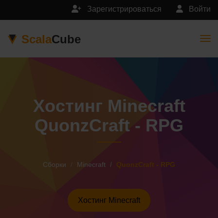
Зарегистрироваться
Войти
Scala
Cube
Togg
Хостинг Minecraft
QuonzCraft - RPG
Сборки
Minecraft
QuonzCraft - RPG
Хостинг Minecraft