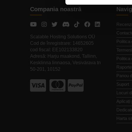
Compania noastră
Navig
Recenzi
Contact
Scalable Hosting Solutions OÜ
Politica 
Cod de înregistrare: 14652605
cod fiscal: EE102133820
Termeni 
Adresă: Harju maakond, Tallinn,
Politica
Kesklinna linnaosa, Vesivärava tn
Raporte
50-201, 10152
Panou d
Suport
Locuri 
Aplicați
Dedicat
Harta si