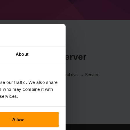
About
raft Spection server
 control
(Servere → Selectați serverul dvs. → Servere
n)
se our traffic. We also share
ers who may combine it with
 services.
Allow