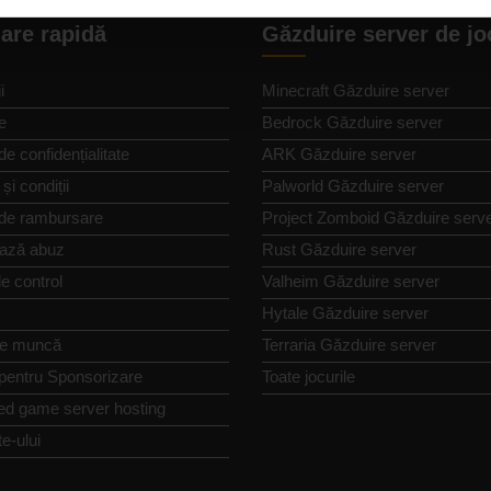
are rapidă
Găzduire server de jo
i
Minecraft Găzduire server
e
Bedrock Găzduire server
de confidențialitate
ARK Găzduire server
și condiții
Palworld Găzduire server
 de rambursare
Project Zomboid Găzduire serv
ază abuz
Rust Găzduire server
e control
Valheim Găzduire server
Hytale Găzduire server
de muncă
Terraria Găzduire server
 pentru Sponsorizare
Toate jocurile
ed game server hosting
te-ului