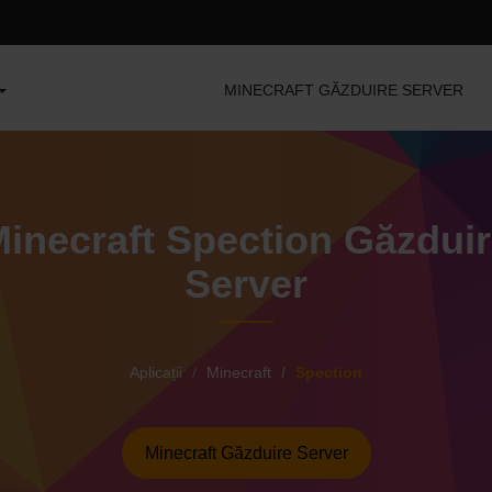
MINECRAFT GĂZDUIRE SERVER
inecraft Spection Găzdui
Server
Aplicații
Minecraft
Spection
Minecraft Găzduire Server