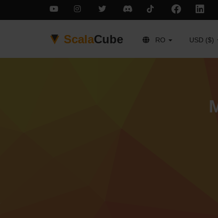
Scala
Cube
RO
USD ($)
M