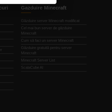
curi
Gazduire Minecraft
Găzduire server Minecraft modificat
Cel mai bun server de găzduire
Minecraft
Cum să faci un server Minecraft
Găzduire gratuită pentru server
er
Minecraft
Minecraft Server List
ScalaCube AI