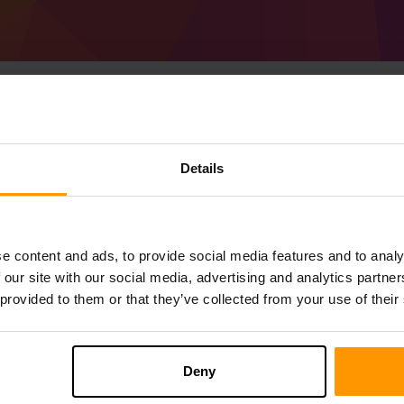
Details
Cum se creează Minec
Obțineți
Minecraft server
de la ScalaCube
Instalați serverul a Spection prin
Panoul de
de joc→ Adăugați server de joc → Spectio
e content and ads, to provide social media features and to analy
Bucurați-vă de joc pe server!
 our site with our social media, advertising and analytics partn
 provided to them or that they’ve collected from your use of their
Deny