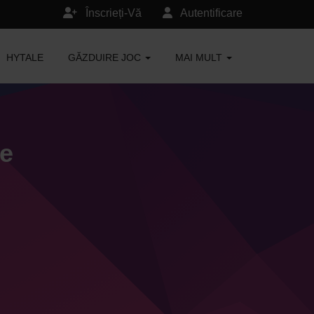
Înscrieți-Vă
Autentificare
HYTALE
GĂZDUIRE JOC
MAI MULT
re