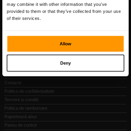
Cod de înregistrare: 14652605
may combine it with other information that you’ve
cod fiscal: EE102133820
provided to them or that they’ve collected from your use
Adresă: Harju maakond, Tallinn, Kesklinna linnaosa,
of their services.
Vesivärava tn 50-201, 10152
Allow
Navigare rapidă
Deny
Recenzii
Contacte
Politica de confidențialitate
Termeni și condiții
Politica de rambursare
Raportează abuz
Panou de control