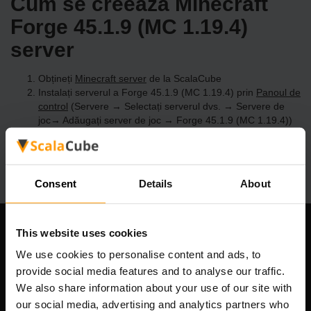
Cum se creează Minecraft
Forge 45.1.9 (MC 1.19.4)
server
Obțineți
Minecraft server
de la ScalaCube
Instalați serverul a Forge 45.1.9 (MC 1.19.4) prin
Panoul de
control
(Servere → Selectați serverul dvs. → Servere de
joc→ Adăugați server de joc → Forge 45.1.9 (MC 1.19.4))
Bucurați-vă de joc pe server!
Consent
Details
About
This website uses cookies
Compania noastră
We use cookies to personalise content and ads, to
provide social media features and to analyse our traffic.
We also share information about your use of our site with
Scalable Hosting Solutions OÜ
our social media, advertising and analytics partners who