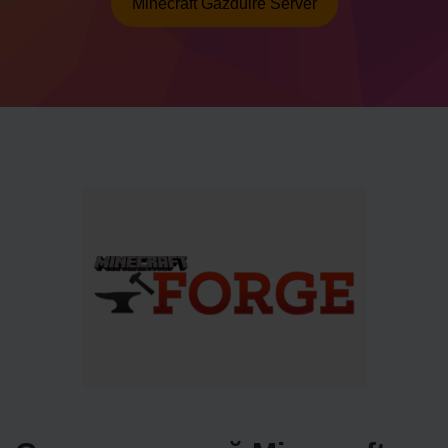
Minecraft Găzduire Server