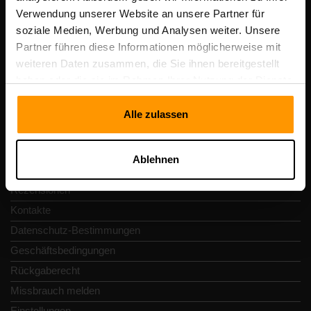
Scalable Hosting Solutions OÜ
Verwendung unserer Website an unsere Partner für
Registrierungscode: 14652605
soziale Medien, Werbung und Analysen weiter. Unsere
Umsatzsteuer-Identifikationsnummer: EE102133820
Partner führen diese Informationen möglicherweise mit
Adresse: Harju maakond, Tallinn, Kesklinna linnaosa,
weiteren Daten zusammen, die Sie ihnen bereitgestellt
Vesivärava tn 50-201, 10152
haben oder die sie im Rahmen Ihrer Nutzung der Dienste
gesammelt haben.
Alle zulassen
Schnellnavigation
Ablehnen
Rezensionen
Kontakte
Datenschutz-Bestimmungen
Geschäftsbedingungen
Rückgaberecht
Missbrauch melden
Einstellungen