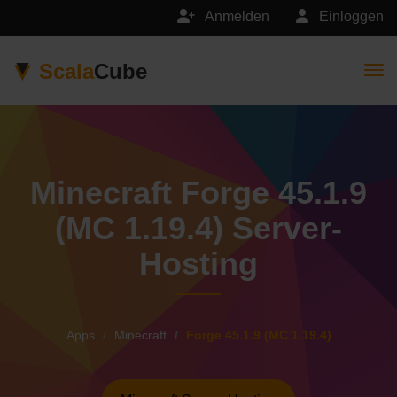
Anmelden
Einloggen
Scala
Cube
Togg
Minecraft Forge 45.1.9
(MC 1.19.4) Server-
Hosting
Apps
Minecraft
Forge 45.1.9 (MC 1.19.4)