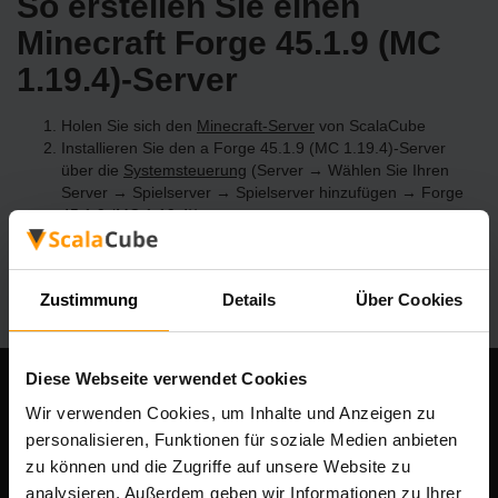
So erstellen Sie einen
Minecraft Forge 45.1.9 (MC
1.19.4)-Server
Holen Sie sich den
Minecraft-Server
von ScalaCube
Installieren Sie den a Forge 45.1.9 (MC 1.19.4)-Server
über die
Systemsteuerung
(Server → Wählen Sie Ihren
Server → Spielserver → Spielserver hinzufügen → Forge
45.1.9 (MC 1.19.4))
Viel Spaß beim Spielen auf dem Server!
Zustimmung
Details
Über Cookies
Diese Webseite verwendet Cookies
Unser Unternehmen
Wir verwenden Cookies, um Inhalte und Anzeigen zu
personalisieren, Funktionen für soziale Medien anbieten
zu können und die Zugriffe auf unsere Website zu
analysieren. Außerdem geben wir Informationen zu Ihrer