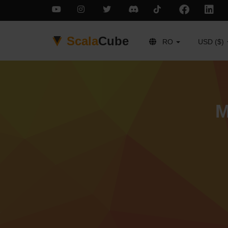
Scala
Cube
RO
USD ($)
M