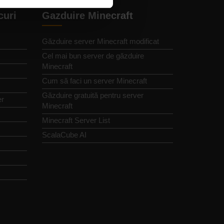
curi
Gazduire Minecraft
Găzduire server Minecraft modificat
Cel mai bun server de găzduire
Minecraft
Cum să faci un server Minecraft
Găzduire gratuită pentru server
er
Minecraft
Minecraft Server List
ScalaCube AI