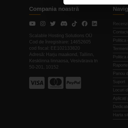
Compania noastră
Navig
Recenzi
Contact
Scalable Hosting Solutions OÜ
Politica 
Cod de înregistrare: 14652605
cod fiscal: EE102133820
Termeni 
Adresă: Harju maakond, Tallinn,
Politica
Kesklinna linnaosa, Vesivärava tn
Raporte
50-201, 10152
Panou d
Suport
Locuri 
Aplicați
Dedicat
Harta si