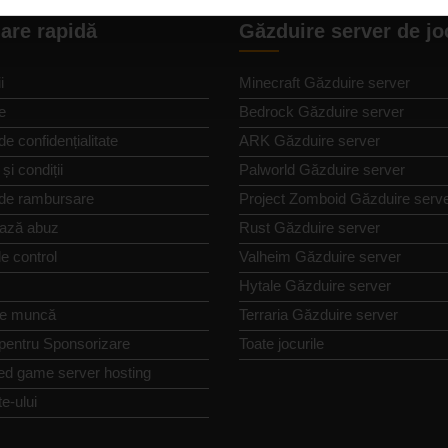
are rapidă
Găzduire server de jo
i
Minecraft Găzduire server
e
Bedrock Găzduire server
de confidențialitate
ARK Găzduire server
și condiții
Palworld Găzduire server
 de rambursare
Project Zomboid Găzduire serv
ază abuz
Rust Găzduire server
e control
Valheim Găzduire server
Hytale Găzduire server
de muncă
Terraria Găzduire server
 pentru Sponsorizare
Toate jocurile
ed game server hosting
te-ului