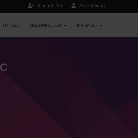
Înscrieți-Vă
Autentificare
HYTALE
GĂZDUIRE JOC
MAI MULT
MC