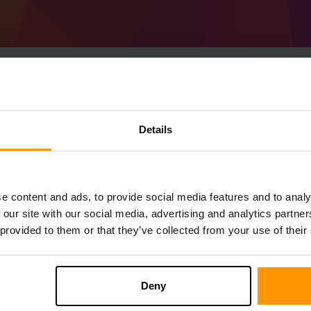
Cum se creează Minec
Details
(MC 1.17.1) server
Obțineți
Minecraft server
de la ScalaCube
Instalați serverul a Forge 37.0.126 (MC 1.
e content and ads, to provide social media features and to analy
serverul dvs. → Servere de joc→ Adăugați
 our site with our social media, advertising and analytics partn
Bucurați-vă de joc pe server!
 provided to them or that they’ve collected from your use of their
Deny