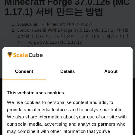
Minecraft Forge 37.0.126 (MC
1.17.1) 서버 만드는 방법
ScalaCube에서
Minecraft 서버
가져오기
Control Panel
를 통해 a Forge 37.0.126 (MC 1.17.1) 서버를
설치합니다. (서버 → 서버 선택 → 게임 서버 → 게임 서버 추
가 → Forge 37.0.126 (MC 1.17.1))
서버에서 즐겨보세요!
Consent
Details
About
This website uses cookies
우리 회사
We use cookies to personalise content and ads, to
provide social media features and to analyse our traffic.
We also share information about your use of our site with
Scalable Hosting Solutions OÜ
our social media, advertising and analytics partners who
등록 코드: 14652605
may combine it with other information that you’ve