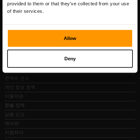
VAT 번호: EE102133820
provided to them or that they’ve collected from your use
주소: Harju maakond, Tallinn, Kesklinna linnaosa,
of their services.
Vesivärava tn 50-201, 10152
Allow
빠른 탐색
Deny
리뷰
콘택트 렌즈
개인 정보 정책
이용약관
환불 정책
남용 신고
제어판
지원하다