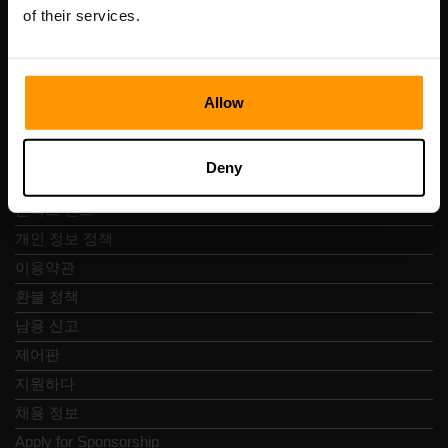
Vesivärava tn 50-201, 10152
of their services.
Allow
빠른 탐색
Deny
리뷰
콘택트 렌즈
개인 정보 정책
이용약관
환불 정책
남용 신고
제어판
지원하다
채용 정보
Apply for Sponsorship