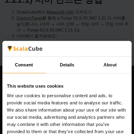
ScalaCube에서
Minecraft 서버
가져오기
Control Panel
를 통해 a Forge 52.0.33 (MC 1.21.1) 서버를
설치합니다. (서버 → 서버 선택 → 게임 서버 → 게임 서버 추
가 → Forge 52.0.33 (MC 1.21.1))
서버에서 즐겨보세요!
Consent
Details
About
우리 회사
This website uses cookies
We use cookies to personalise content and ads, to
provide social media features and to analyse our traffic.
Scalable Hosting Solutions OÜ
We also share information about your use of our site with
등록 코드: 14652605
our social media, advertising and analytics partners who
VAT 번호: EE102133820
may combine it with other information that you’ve
주소: Harju maakond, Tallinn, Kesklinna linnaosa,
provided to them or that they’ve collected from your use