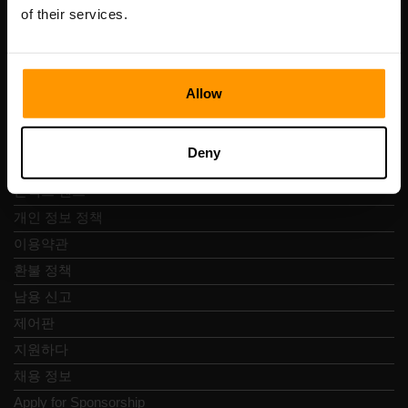
Vesivärava tn 50-201, 10152
of their services.
Allow
빠른 탐색
Deny
리뷰
콘택트 렌즈
개인 정보 정책
이용약관
환불 정책
남용 신고
제어판
지원하다
채용 정보
Apply for Sponsorship