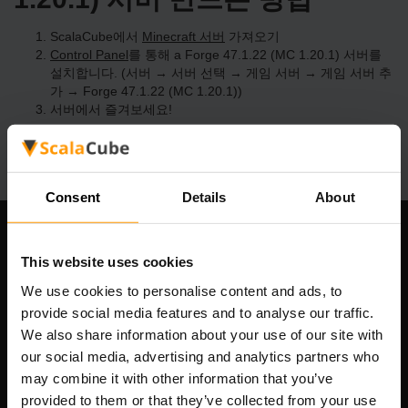
ScalaCube에서
Minecraft 서버
가져오기
Control Panel
를 통해 a Forge 47.1.22 (MC 1.20.1) 서버를
설치합니다. (서버 → 서버 선택 → 게임 서버 → 게임 서버 추
가 → Forge 47.1.22 (MC 1.20.1))
서버에서 즐겨보세요!
Consent
Details
About
우리 회사
This website uses cookies
We use cookies to personalise content and ads, to
provide social media features and to analyse our traffic.
Scalable Hosting Solutions OÜ
We also share information about your use of our site with
등록 코드: 14652605
our social media, advertising and analytics partners who
VAT 번호: EE102133820
may combine it with other information that you’ve
주소: Harju maakond, Tallinn, Kesklinna linnaosa,
provided to them or that they’ve collected from your use