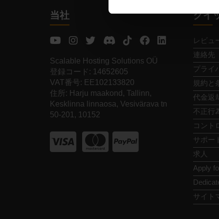
当社
クイ
レビュ
連絡先
Scalable Hosting Solutions OÜ
プライ
登録コード: 14652605
VAT番号: EE102133820
規約と
住所: Harju maakond, Tallinn,
代金返
Kesklinna linnaosa, Vesivärava tn
不正行
50-201, 10152
コント
サポー
求人
Apply f
Dedicat
サイト