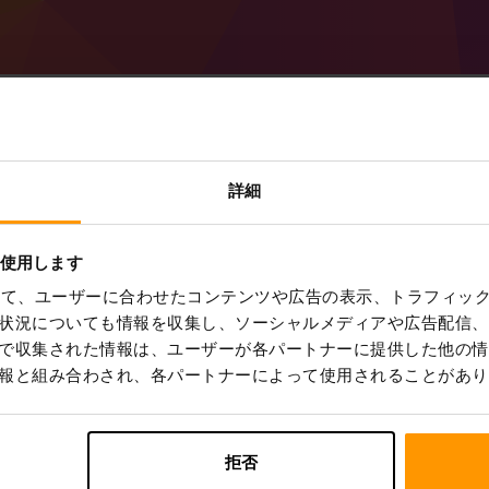
Minecraft Forge 50.
詳細
作成方法
を使用します
ScalaCube から
Minecraft サーバー
を取得
を使って、ユーザーに合わせたコンテンツや広告の表示、トラフィッ
コントロール パネル
から a Forge 50.
→ サーバーを選択 → ゲームサーバー → ゲームサー
状況についても情報を収集し、ソーシャルメディアや広告配信、
サーバー上で楽しくプレイしてください!
で収集された情報は、ユーザーが各パートナーに提供した他の情
報と組み合わされ、各パートナーによって使用されることがあり
拒否