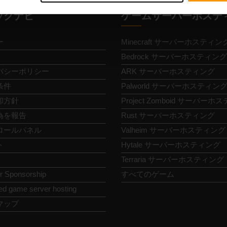
ックナビ
ゲームサーバーホステ
ー
Minecraft サーバーホスティン
Bedrock サーバーホスティング
バシーポリシー
ARK サーバーホスティング
条件
Palworld サーバーホスティン
却方針
Project Zomboid サーバー
為を報告
Rust サーバーホスティング
ロールパネル
Valheim サーバーホスティング
ト
Hytale サーバーホスティング
Terraria サーバーホスティング
or Sponsorship
すべてのゲーム
ed game server hosting
マップ