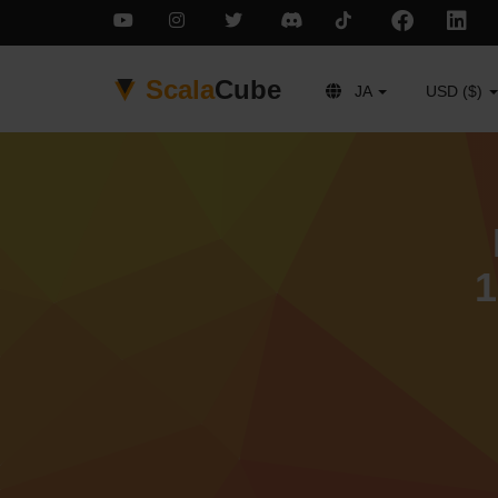
Scala
Cube
JA
USD ($)