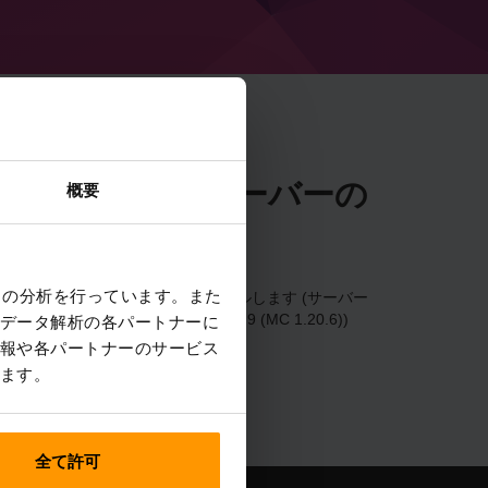
1.9 (MC 1.20.6) サーバーの
概要
します
クの分析を行っています。また
1.9 (MC 1.20.6) サーバーをインストールします (サーバー
バーを追加 → Forge 50.1.9 (MC 1.20.6))
データ解析の各パートナーに
報や各パートナーのサービス
ます。
全て許可