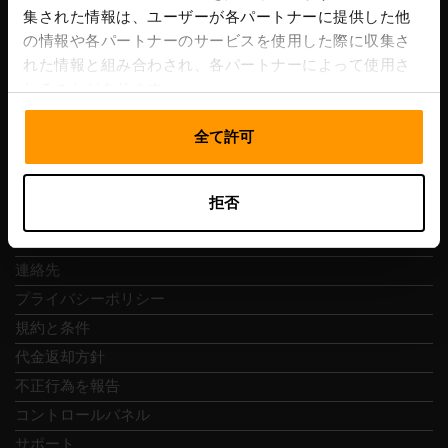
集された情報は、ユーザーが各パートナーに提供した他
VAT番号: EE102133820
の情報や各パートナーのサービスを使用した際に収集さ
住所: Harju maakond, Tallinn, Kesklinna linnaosa,
れた情報と組み合わされ、各パートナーによって使用さ
Vesivärava tn 50-201, 10152
れることがあります。
全て許可
クイックナビ
拒否
レビュー
連絡先
プライバシーポリシー
規約と条件
代金返却方針
不正行為を報告
コントロールパネル
サポート