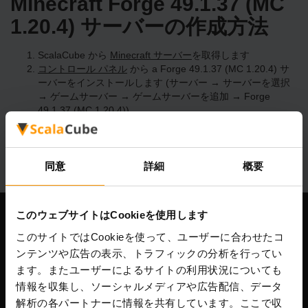
Minecraft Forge 49.1.37 (MC
1.20.4) サーバーの作成方法
ScalaCube から
Minecraft サーバー
を取得します
コントロール パネル
から a Forge 49.1.37 (MC 1.20.4) サ
ーバーをインストールします (サーバー → サーバーを選択
→ ゲームサーバー → ゲームサーバーを追加 → Forge
49.1.37 (MC 1.20.4))
サーバー上で楽しくプレイしてください!
同意
詳細
概要
このウェブサイトはCookieを使用します
当社
このサイトではCookieを使って、ユーザーに合わせたコ
ンテンツや広告の表示、トラフィックの分析を行ってい
ます。またユーザーによるサイトの利用状況についても
情報を収集し、ソーシャルメディアや広告配信、データ
Scalable Hosting Solutions OÜ
解析の各パートナーに情報を共有しています。ここで収
登録コード: 14652605