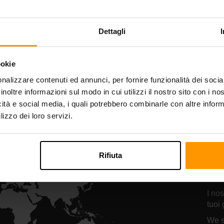
Starbound
Terraria
osting del server
Hosting del serv
Dettagli
ookie
All Games
nalizzare contenuti ed annunci, per fornire funzionalità dei socia
inoltre informazioni sul modo in cui utilizzi il nostro sito con i n
icità e social media, i quali potrebbero combinarle con altre inform
lizzo dei loro servizi.
Le
ho
Rifiuta
Ic
I nos
tuoi 
We s