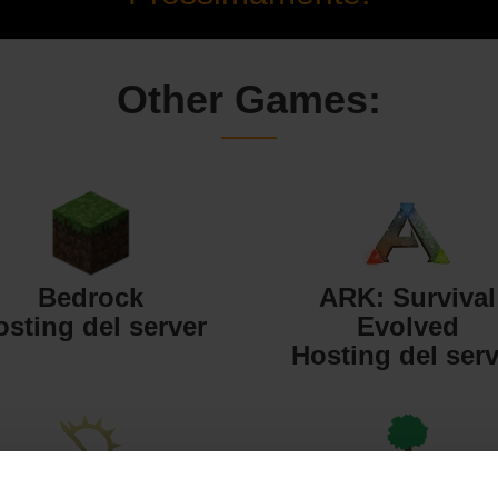
Other Games:
Bedrock
ARK: Survival
osting del server
Evolved
Hosting del serv