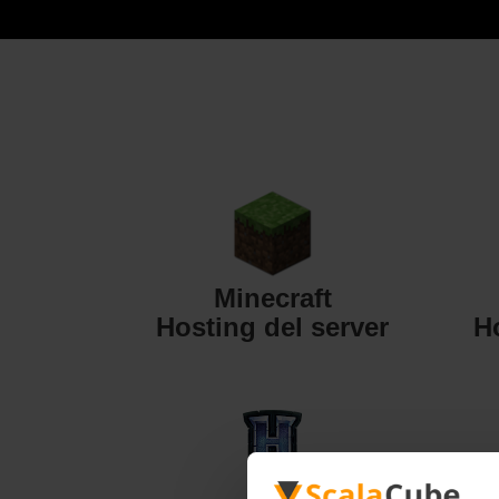
Minecraft
Hosting del server
H