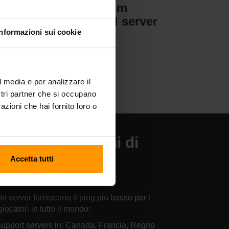
Valheim
er
Hosting del server
Informazioni sui cookie
l media e per analizzare il
ostri partner che si occupano
azioni che hai fornito loro o
 nostre posizioni di
sting del server
Accetta tutti
arus.
tri server forniscono il ping più basso per i
giocatori in tutto il mondo:
upport servers in: Canada, Francia, Regno