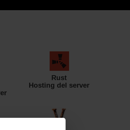
Rust
Hosting del server
er