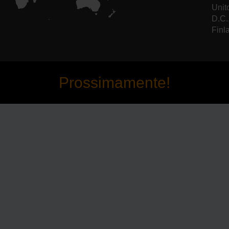
Unit
D.C.
Finl
Prossimamente!