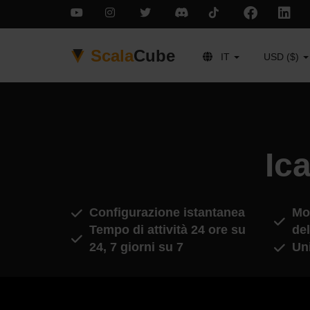
Scala
Cube
IT
USD ($)
Ic
Configurazione istantanea
Mod
Tempo di attività 24 ore su
del
24, 7 giorni su 7
Un