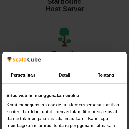
Starbound
Host Server
Terraria
Host Server
Persetujuan
Detail
Tentang
Situs web ini menggunakan cookie
Valheim
Kami menggunakan cookie untuk mempersonalisasikan
konten dan iklan, untuk menyediakan fitur media sosial
Host Server
dan untuk menganalisis lalu lintas kami. Kami juga
membagikan informasi tentang penggunaan situs kami