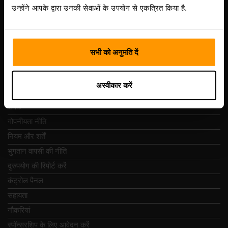
Vesivärava tn 50-201, 10152
उन्होंने आपके द्वारा उनकी सेवाओं के उपयोग से एकत्रित किया है.
सभी को अनुमति दें
त्वरित नेविगेशन
अस्वीकार करें
समीक्षा
संपर्क
गोपनीयता नीति
नियम और शर्तें
भुगतान वापसी की नीति
दुरुपयोग की रिपोर्ट करें
कंट्रोल पैनल
सहायता
नौकरियां
स्पॉन्सरशिप के लिए आवेदन करें