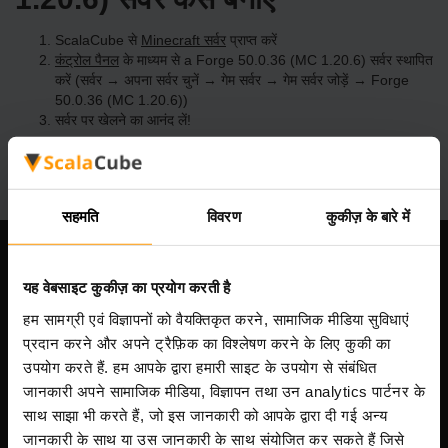
ScalaCube से
Minecraft सर्वर
प्राप्त करें
कंट्रोल पैनल
के माध्यम से a Forge 50.0.36 (MC 1.20.6) सर्वर स्थापित
करें (सर्वर → अपना सर्वर चुनें → गेम सर्वर → गेम सर्वर जोड़ें → Forge
50.0.36 (MC 1.20.6))
सर्वर पर खेलने का आनंद लें!
सहमति
विवरण
कुकीज़ के बारे में
हमारी कंपनी
यह वेबसाइट कुकीज़ का प्रयोग करती है
हम सामग्री एवं विज्ञापनों को वैयक्तिकृत करने, सामाजिक मीडिया सुविधाएं
प्रदान करने और अपने ट्रैफ़िक का विश्लेषण करने के लिए कुकी का
Scalable Hosting Solutions OÜ
उपयोग करते हैं. हम आपके द्वारा हमारी साइट के उपयोग से संबंधित
पंजीकरण कोड: 14652605
जानकारी अपने सामाजिक मीडिया, विज्ञापन तथा उन analytics पार्टनर के
VAT संख्या: EE102133820
साथ साझा भी करते हैं, जो इस जानकारी को आपके द्वारा दी गई अन्य
पता: Harju maakond, Tallinn, Kesklinna linnaosa,
जानकारी के साथ या उस जानकारी के साथ संयोजित कर सकते हैं जिसे