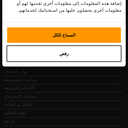
ضريبة الشراء: EE102133820
إضافة هذه المعلومات إلى معلومات أخرى تقدمها لهم أو
عنوان: Harju maakond, Tallinn, Kesklinna linnaosa,
معلومات أخرى يحصلون عليها من استخدامك لخدماتهم.
Vesivärava tn 50-201, 10152
السماح للكل
التنقل السريع
رفض
المراجعات
جهات الاتصال
سياسة الخصوصية
الأحكام والشروط
سياسة الاسترجاع
الإبلاغ عن إساءة
لوحة التحكم
الدعم