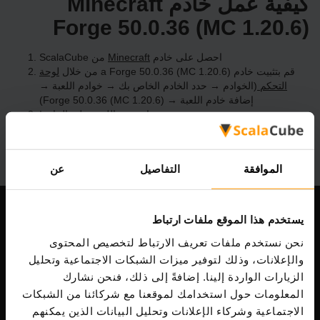
كيفية عمل خادم Minecraft
Forge 50.0.36 (MC 1.20.6)
احصل على خادم
Minecraft
من ScalaCube
قم بتثبيت خادم a Forge 50.0.36 (MC 1.20.6) من خلال
لوحة
التحكم
(الخوادم → حدد الخادم الخاص بك → خوادم اللعبة →
إضافة خادم اللعبة → Forge 50.0.36 (MC 1.20.6))
استمتع باللعب على الخادم!
الموافقة
التفاصيل
عن
يستخدم هذا الموقع ملفات ارتباط
شركتنا
نحن نستخدم ملفات تعريف الارتباط لتخصيص المحتوى
والإعلانات، وذلك لتوفير ميزات الشبكات الاجتماعية وتحليل
الزيارات الواردة إلينا. إضافةً إلى ذلك، فنحن نشارك
Scalable Hosting Solutions OÜ
المعلومات حول استخدامك لموقعنا مع شركائنا من الشبكات
رمز التسجيل: 14652605
الاجتماعية وشركاء الإعلانات وتحليل البيانات الذين يمكنهم