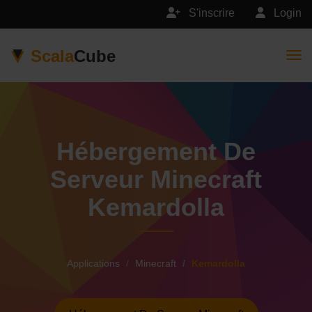
S'inscrire
Login
Scala
Cube
Togg
Hébergement De
Serveur Minecraft
Kemardolla
Applications
Minecraft
Kemardolla