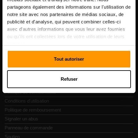
numéro de TVA: EE102133820
partageons également des informations sur l'utilisation de
Adresse: Harju maakond, Tallinn, Kesklinna linnaosa,
notre site avec nos partenaires de médias sociaux, de
Vesivärava tn 50-201, 10152
publicité et d'analyse, qui peuvent combiner celles-ci
avec d'autres informations que vous leur avez fournies
ou qu'ils ont collectées lors de votre utilisation de leurs
services.
Navigation rapide
Tout autoriser
Commentaires
Refuser
Contacts
Politique de confidentialité
Conditions d'utilisation
Politique de remboursement
Signaler un abus
Panneau de commande
Soutien