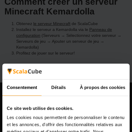
Comment créer un serveur
Minecraft Kemardolla
Obtenez
le serveur Minecraft
de ScalaCube
Installez le serveur a Kemardolla via le
Panneau de
configuration
(Serveurs → Sélectionnez votre serveur →
Serveurs de jeu → Ajouter un serveur de jeu →
Kemardolla)
Profitez de jouer sur le serveur!
Consentement
Détails
À propos des cookies
Notre compagnie
Ce site web utilise des cookies.
Les cookies nous permettent de personnaliser le contenu
et les annonces, d'offrir des fonctionnalités relatives aux
Scalable Hosting Solutions OÜ
médias sociaux et d'analyser notre trafic. Nous
Code d'enregistrement: 14652605