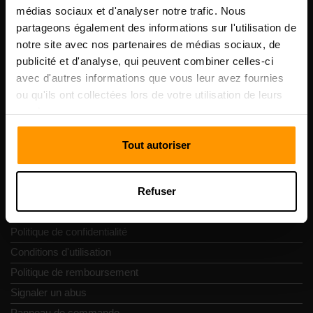
Scalable Hosting Solutions OÜ
médias sociaux et d'analyser notre trafic. Nous
Code d'enregistrement: 14652605
partageons également des informations sur l'utilisation de
numéro de TVA: EE102133820
notre site avec nos partenaires de médias sociaux, de
Adresse: Harju maakond, Tallinn, Kesklinna linnaosa,
publicité et d'analyse, qui peuvent combiner celles-ci
Vesivärava tn 50-201, 10152
avec d'autres informations que vous leur avez fournies
ou qu'ils ont collectées lors de votre utilisation de leurs
services.
Tout autoriser
Navigation rapide
Refuser
Commentaires
Contacts
Politique de confidentialité
Conditions d'utilisation
Politique de remboursement
Signaler un abus
Panneau de commande