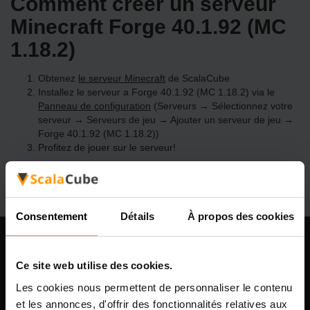
Comment créer un serveur
Minecraft Forge 40.1.92 (MC
1.18.2)
Obtenez
le serveur Minecraft
de ScalaCube
Installez le serveur a Forge 40.1.92 (MC 1.18.2) via le
Panneau de configuration
(Serveurs → Sélectionnez votre
serveur → Serveurs de jeu → Ajouter un serveur de jeu →
Forge 40.1.92 (MC 1.18.2))
Profitez de jouer sur le serveur!
Consentement
Détails
À propos des cookies
Notre compagnie
Ce site web utilise des cookies.
Les cookies nous permettent de personnaliser le contenu
et les annonces, d'offrir des fonctionnalités relatives aux