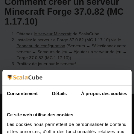
Comment créer un serveur
Minecraft Forge 37.0.82 (MC
1.17.10)
Obtenez
le serveur Minecraft
de ScalaCube
Installez le serveur a Forge 37.0.82 (MC 1.17.10) via le
Panneau de configuration
(Serveurs → Sélectionnez votre
serveur → Serveurs de jeu → Ajouter un serveur de jeu →
Forge 37.0.82 (MC 1.17.10))
Profitez de jouer sur le serveur!
Consentement
Détails
À propos des cookies
Notre compagnie
Ce site web utilise des cookies.
Les cookies nous permettent de personnaliser le contenu
et les annonces, d'offrir des fonctionnalités relatives aux