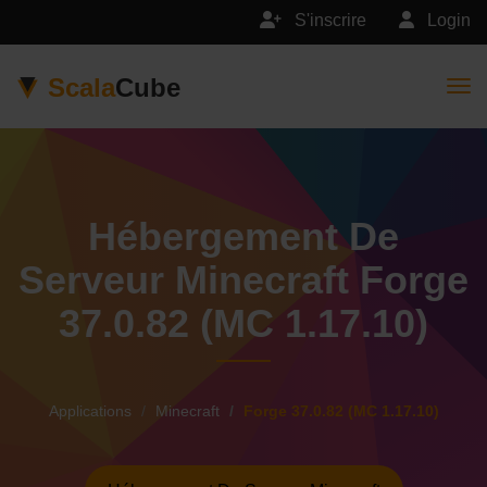
S'inscrire
Login
Scala
Cube
Togg
Hébergement De
Serveur Minecraft Forge
37.0.82 (MC 1.17.10)
Applications
Minecraft
Forge 37.0.82 (MC 1.17.10)