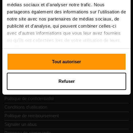
Scalable Hosting Solutions OÜ
médias sociaux et d'analyser notre trafic. Nous
Code d'enregistrement: 14652605
partageons également des informations sur l'utilisation de
numéro de TVA: EE102133820
notre site avec nos partenaires de médias sociaux, de
Adresse: Harju maakond, Tallinn, Kesklinna linnaosa,
publicité et d'analyse, qui peuvent combiner celles-ci
Vesivärava tn 50-201, 10152
avec d'autres informations que vous leur avez fournies
ou qu'ils ont collectées lors de votre utilisation de leurs
services.
Tout autoriser
Navigation rapide
Refuser
Commentaires
Contacts
Politique de confidentialité
Conditions d'utilisation
Politique de remboursement
Signaler un abus
Panneau de commande