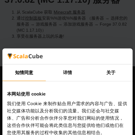
从 ScalaCube 获取
Minecraft 服务器
通过
控制面板
安装%%游戏%%服务器 （服务器 → 选择您的
服务器 → 游戏服务器 → 添加游戏服务器 → Forge 37.0.82
(MC 1.17.10)）
享受在服务器上玩的乐趣!
知情同意
详情
关于
我们公司
本网站使用 cookie
我们使用 Cookie 来制作贴合用户需求的内容与广告、提供
Scalable Hosting Solutions OÜ
社交媒体功能以及分析我们的流量。我们还会与社交媒
注册码: 14652605
体、广告和分析合作伙伴分享您对我们网站的使用情况，
增值税号: EE102133820
这些合作伙伴可能会将此类信息与您提供给他们或他们在
地址: Harju maakond, Tallinn, Kesklinna linnaosa,
您使用其服务的过程中收集的其他信息相结合。