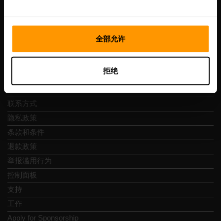
Vesivärava tn 50-201, 10152
全部允许
快速导航
拒绝
评论
联系方式
隐私政策
条款和条件
退款政策
举报滥用行为
控制面板
支持
工作
Apply for Sponsorship