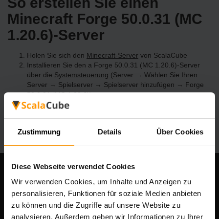
So erstellen Sie einen
Minecraft Forge 50.0.31 (MC
1.20.6)-Server
Holen Sie sich den
Minecraft-Server
von ScalaCube
Installieren Sie den a Forge 50.0.31 (MC 1.20.6)-Server
über die
Systemsteuerung
(Server → Wählen Sie Ihren
Server → Spielserver → Spielserver hinzufügen → Forge
50.0.31 (MC 1.20.6))
Viel Spaß beim Spielen auf dem Server!
Zustimmung
Details
Über Cookies
Diese Webseite verwendet Cookies
Unser Unternehmen
Wir verwenden Cookies, um Inhalte und Anzeigen zu
personalisieren, Funktionen für soziale Medien anbieten
zu können und die Zugriffe auf unsere Website zu
analysieren. Außerdem geben wir Informationen zu Ihrer