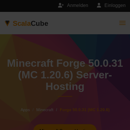
Anmelden
Einloggen
Scala
Cube
Togg
Minecraft Forge 50.0.31
(MC 1.20.6) Server-
Hosting
Apps
Minecraft
Forge 50.0.31 (MC 1.20.6)