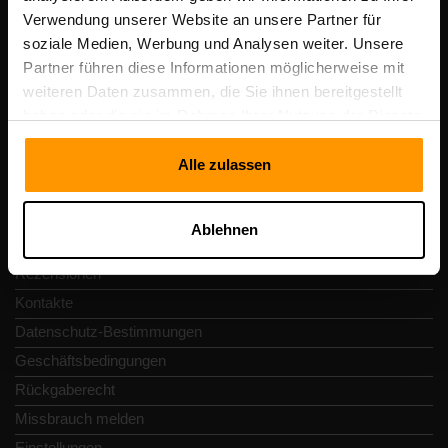
Scalable Hosting Solutions OÜ
Verwendung unserer Website an unsere Partner für
Registrierungscode: 14652605
soziale Medien, Werbung und Analysen weiter. Unsere
Umsatzsteuer-Identifikationsnummer: EE102133820
Partner führen diese Informationen möglicherweise mit
Adresse: Harju maakond, Tallinn, Kesklinna linnaosa,
weiteren Daten zusammen, die Sie ihnen bereitgestellt
Vesivärava tn 50-201, 10152
haben oder die sie im Rahmen Ihrer Nutzung der Dienste
gesammelt haben.
Alle zulassen
Schnellnavigation
Ablehnen
Rezensionen
Kontakte
Datenschutz-Bestimmungen
Geschäftsbedingungen
Rückgaberecht
Missbrauch melden
Einstellungen