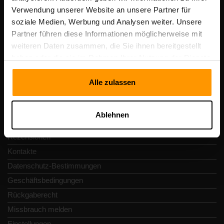
Scalable Hosting Solutions OÜ
Verwendung unserer Website an unsere Partner für
Registrierungscode: 14652605
soziale Medien, Werbung und Analysen weiter. Unsere
Umsatzsteuer-Identifikationsnummer: EE102133820
Partner führen diese Informationen möglicherweise mit
Adresse: Harju maakond, Tallinn, Kesklinna linnaosa,
weiteren Daten zusammen, die Sie ihnen bereitgestellt
Vesivärava tn 50-201, 10152
haben oder die sie im Rahmen Ihrer Nutzung der Dienste
gesammelt haben.
Alle zulassen
Schnellnavigation
Ablehnen
Rezensionen
Kontakte
Datenschutz-Bestimmungen
Geschäftsbedingungen
Rückgaberecht
Missbrauch melden
Einstellungen