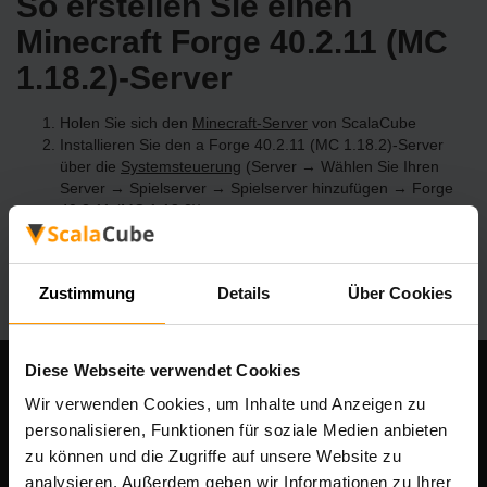
So erstellen Sie einen
Minecraft Forge 40.2.11 (MC
1.18.2)-Server
Holen Sie sich den
Minecraft-Server
von ScalaCube
Installieren Sie den a Forge 40.2.11 (MC 1.18.2)-Server
über die
Systemsteuerung
(Server → Wählen Sie Ihren
Server → Spielserver → Spielserver hinzufügen → Forge
40.2.11 (MC 1.18.2))
Viel Spaß beim Spielen auf dem Server!
Zustimmung
Details
Über Cookies
Diese Webseite verwendet Cookies
Unser Unternehmen
Wir verwenden Cookies, um Inhalte und Anzeigen zu
personalisieren, Funktionen für soziale Medien anbieten
zu können und die Zugriffe auf unsere Website zu
analysieren. Außerdem geben wir Informationen zu Ihrer