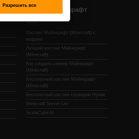
Разрешить все
Хостинг Майнкрафт
(Minecraft)
Хостинг Майнкрафт (Minecraft) с
модами
Лучший хостинг Майнкрафт
(Minecraft)
Как создать сервер Майнкрафт
(Minecraft)
Бесплатный хостинг Майнкрафт
(Minecraft)
Бесплатный хостинг серверов Hytale
Minecraft Server List
ScalaCube AI