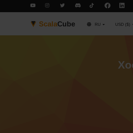
Scala
Cube
RU
USD ($)
Хо