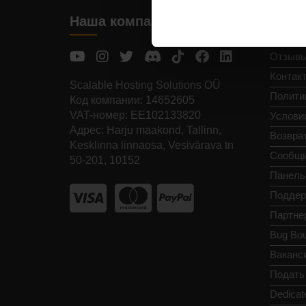
Наша компания
Нави
Отзыв
Контак
Scalable Hosting Solutions OÜ
Полити
Код компании: 14652605
VAT-номер: EE102133820
Услови
Адрес: Harju maakond, Tallinn,
Возвра
Kesklinna linnaosa, Vesivärava tn
Сообщи
50-201, 10152
Панель
Поддер
Партне
Bug Bou
Ваканс
Подать 
Dedicat