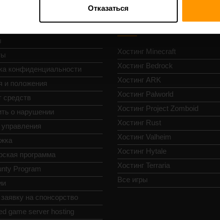
Отказаться
гация
Хостинг игровых
серверов
ы
Хостинг Minecraft
ты
Хостинг Bedrock
ка конфиденциальности
Хостинг ARK
я и положения
Хостинг Palworld
т средств
Хостинг Project Zomboid
ть о нарушении
Хостинг Rust
 управления
Хостинг Valheim
жка
Хостинг Hytale
рская программа
Хостинг Terraria
nty Program
Все игры
ии
заявку на спонсорство
ed game server hosting