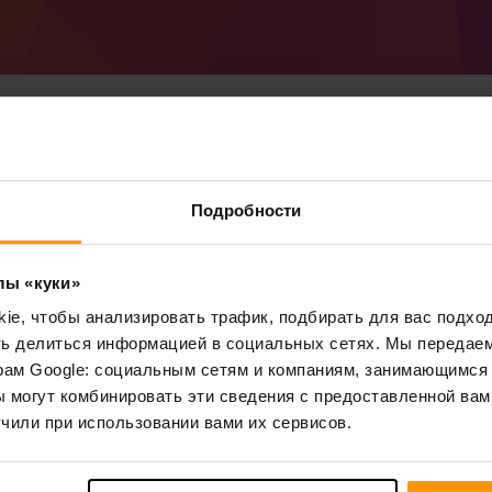
Как сделать сервер M
Подробности
(MC 1.18.2)
Получите
сервер Minecraft
от ScalaCube
лы «куки»
Установите сервер a Forge 40.2.11 (MC 
Выберите свой сервер → Игровые серве
e, чтобы анализировать трафик, подбирать для вас подход
(MC 1.18.2))
ть делиться информацией в социальных сетях. Мы передае
Наслаждайтесь игрой на сервере!
рам Google: социальным сетям и компаниям, занимающимся 
 могут комбинировать эти сведения с предоставленной вам
чили при использовании вами их сервисов.