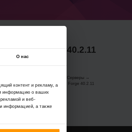
inecraft Forge 40.2.11
О нас
1.18.2) через
Панель управления
(Серверы →
ры → Добавить игровой сервер → Forge 40.2.11
ящий контент и рекламу, а
м информацию о ваших
рекламой и веб-
и информацией, а также