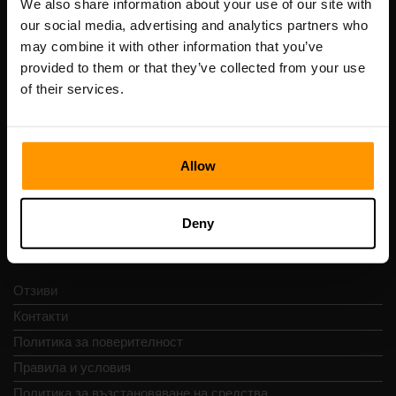
We also share information about your use of our site with
our social media, advertising and analytics partners who
may combine it with other information that you’ve
Scalable Hosting Solutions OÜ
provided to them or that they’ve collected from your use
Регистрационен код: 14652605
of their services.
ДДС номер: EE102133820
Адрес: Harju maakond, Tallinn, Kesklinna linnaosa,
Vesivärava tn 50-201, 10152
Allow
Deny
Бърза навигация
Отзиви
Контакти
Политика за поверителност
Правила и условия
Политика за възстановяване на средства