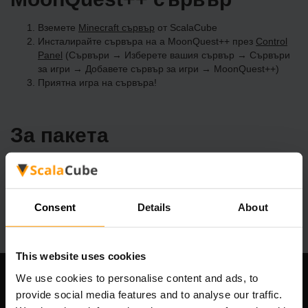
Вземете
Minecraft сървър
от ScalaCube
Инсталирайте сървъра на a MoonQuest++ през
Control
Panel
(Сървъри → Изберете вашия сървър → Сървъри
за игри → Добавете сървър за игри → MoonQuest++)
Приятна игра на сървъра!
За пакета
Нашият MoonQuest++ сървърен хостинг има проста
инсталация с едно щракване за над 3298 уникални modpacks.
Направете свой собствен MoonQuest++ сървър днес!
Consent
Details
About
This website uses cookies
We use cookies to personalise content and ads, to
Нашата компания
provide social media features and to analyse our traffic.