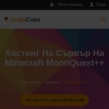
Регистриране
Вход
Scala
Cube
Togg
Хостинг На Сървър На
Minecraft MoonQuest++
Приложения
Minecraft
MoonQuest++
Хостинг На Сървър На Minecraft