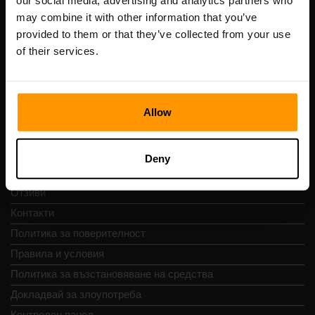
our social media, advertising and analytics partners who
Scalable Hosting Solutions OÜ
may combine it with other information that you’ve
Регистрационен код: 14652605
provided to them or that they’ve collected from your use
ДДС номер: EE102133820
of their services.
Адрес: Harju maakond, Tallinn, Kesklinna linnaosa,
Vesivärava tn 50-201, 10152
Allow
Бърза навигация
Deny
Отзиви
Контакти
Политика за поверителност
Правила и условия
Политика за възстановяване на средства
Докладвай за злоупотреба
Контролен панел