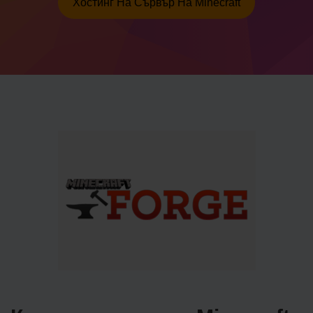
Хостинг На Сървър На Minecraft