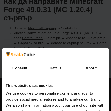
Как да направите Minecraft
Forge 49.0.31 (MC 1.20.4)
сървър
Вземете
Minecraft сървър
от ScalaCube
Инсталирайте сървъра на a Forge 49.0.31 (MC 1.20.4)
през
Control Panel
(Сървъри → Изберете вашия сървър
→ Сървъри за игри → Добавете сървър за игри → Forge
49.0.31 (MC 1.20.4))
Приятна игра на сървъра!
Consent
Details
About
This website uses cookies
Нашата компания
We use cookies to personalise content and ads, to
provide social media features and to analyse our traffic.
We also share information about your use of our site with