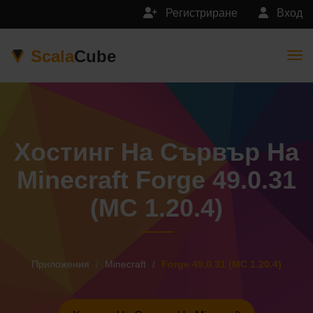
Регистриране
Вход
Scala
Cube
Togg
Хостинг На Сървър На
Minecraft Forge 49.0.31
(MC 1.20.4)
Приложения
Minecraft
Forge 49.0.31 (MC 1.20.4)