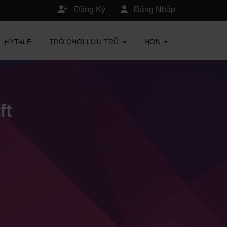
Đăng Ký
Đăng Nhập
HYTALE
TRÒ CHƠI LƯU TRỮ
HƠN
ft