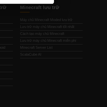
trữ
Minecraft lưu trữ
Máy chủ Minecraft Moded lưu trữ
Lưu trữ máy chủ Minecraft tốt nhất
Cách tạo máy chủ Minecraft
Lưu trữ máy chủ Minecraft miễn phí
boid
Minecraft Server List
ScalaCube AI