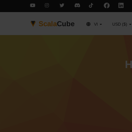
Scala
Cube
VI
USD ($)
H