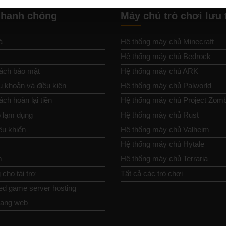
nhanh chóng
Máy chủ trò chơi lưu 
á
Hệ thống máy chủ Minecraft
Hệ thống máy chủ Bedrock
ách bảo mật
Hệ thống máy chủ ARK
u khoản và điều kiện
Hệ thống máy chủ Palworld
ch hoàn lại tiền
Hệ thống máy chủ Project Zom
 lạm dụng
Hệ thống máy chủ Rust
ều khiển
Hệ thống máy chủ Valheim
Hệ thống máy chủ Hytale
m
Hệ thống máy chủ Terraria
cho tài trợ
Tất cả các trò chơi
ed game server hosting
rang web