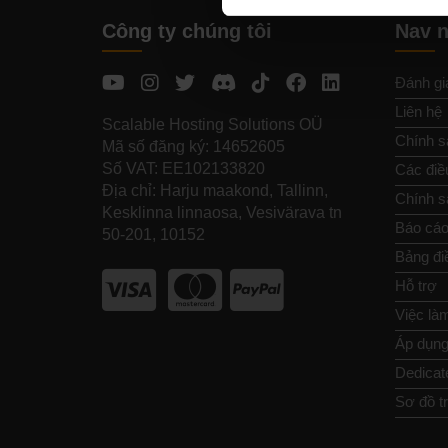
Công ty chúng tôi
Nav 
Đánh gi
Liên hệ
Scalable Hosting Solutions OÜ
Chính s
Mã số đăng ký: 14652605
Số VAT: EE102133820
Các điề
Địa chỉ: Harju maakond, Tallinn,
Chính sá
Kesklinna linnaosa, Vesivärava tn
Báo cáo
50-201, 10152
Bảng đi
Hỗ trợ
Việc là
Áp dụng 
Dedicat
Sơ đồ t