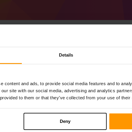
Cách tạo Minecraft Fo
Details
Máy chủ
Nhận
Minecraft Server
Từ ScalaCube
Cài đặt máy chủ a Forge 49.0.31 (MC 1.2
e content and ads, to provide social media features and to analy
máy chủ của bạn → Máy chủ trò chơi → T
 our site with our social media, advertising and analytics partn
Thích chơi trên máy chủ!
 provided to them or that they’ve collected from your use of their
Deny