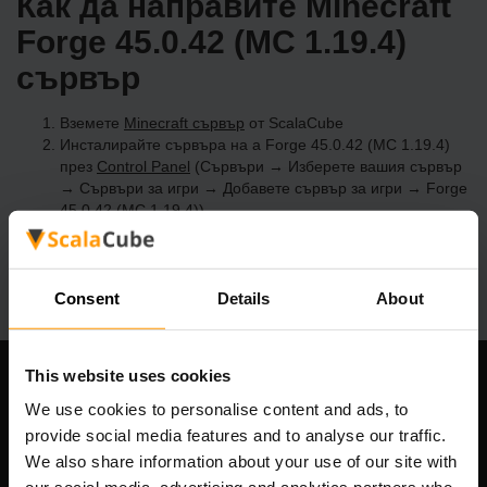
Как да направите Minecraft
Forge 45.0.42 (MC 1.19.4)
сървър
Вземете
Minecraft сървър
от ScalaCube
Инсталирайте сървъра на a Forge 45.0.42 (MC 1.19.4)
през
Control Panel
(Сървъри → Изберете вашия сървър
→ Сървъри за игри → Добавете сървър за игри → Forge
45.0.42 (MC 1.19.4))
Приятна игра на сървъра!
Consent
Details
About
This website uses cookies
Нашата компания
We use cookies to personalise content and ads, to
provide social media features and to analyse our traffic.
We also share information about your use of our site with