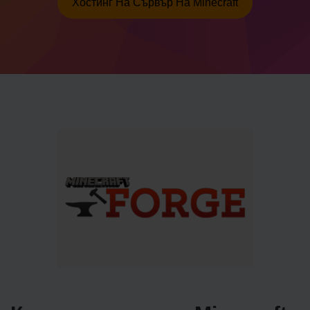
Хостинг На Сървър На Minecraft