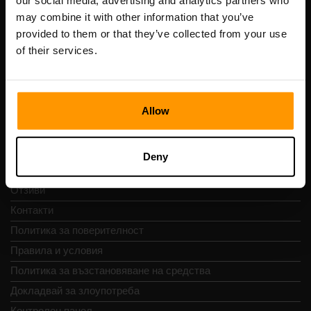
our social media, advertising and analytics partners who
Scalable Hosting Solutions OÜ
may combine it with other information that you’ve
Регистрационен код: 14652605
provided to them or that they’ve collected from your use
ДДС номер: EE102133820
of their services.
Адрес: Harju maakond, Tallinn, Kesklinna linnaosa,
Vesivärava tn 50-201, 10152
Allow
Бърза навигация
Deny
Отзиви
Контакти
Политика за поверителност
Правила и условия
Политика за възстановяване на средства
Докладвай за злоупотреба
Контролен панел