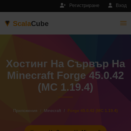
Регистриране
Вход
Scala
Cube
Togg
Хостинг На Сървър На
Minecraft Forge 45.0.42
(MC 1.19.4)
Приложения
Minecraft
Forge 45.0.42 (MC 1.19.4)