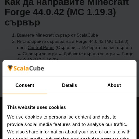
Как да направите Minecraft
Forge 44.0.42 (MC 1.19.3)
сървър
Вземете
Minecraft сървър
от ScalaCube
Инсталирайте сървъра на a Forge 44.0.42 (MC 1.19.3)
през
Control Panel
(Сървъри → Изберете вашия сървър
→ Сървъри за игри → Добавете сървър за игри → Forge
44.0.42 (MC 1.19.3))
Приятна игра на сървъра!
Consent
Details
About
This website uses cookies
Нашата компания
We use cookies to personalise content and ads, to
provide social media features and to analyse our traffic.
We also share information about your use of our site with