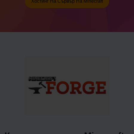
Хостинг На Сървър На Minecraft