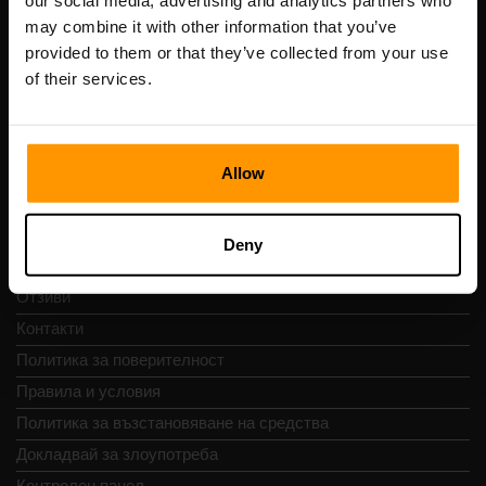
our social media, advertising and analytics partners who
Scalable Hosting Solutions OÜ
may combine it with other information that you’ve
Регистрационен код: 14652605
provided to them or that they’ve collected from your use
ДДС номер: EE102133820
of their services.
Адрес: Harju maakond, Tallinn, Kesklinna linnaosa,
Vesivärava tn 50-201, 10152
Allow
Бърза навигация
Deny
Отзиви
Контакти
Политика за поверителност
Правила и условия
Политика за възстановяване на средства
Докладвай за злоупотреба
Контролен панел