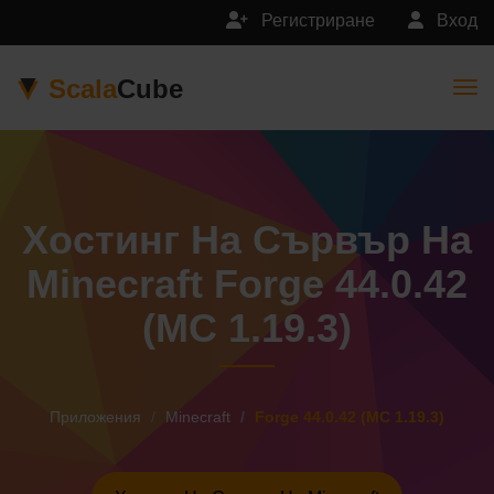
Регистриране
Вход
Scala
Cube
Togg
Хостинг На Сървър На
Minecraft Forge 44.0.42
(MC 1.19.3)
Приложения
Minecraft
Forge 44.0.42 (MC 1.19.3)