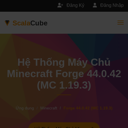
Đăng Ký
Đăng Nhập
Scala
Cube
Togg
Hệ Thống Máy Chủ
Minecraft Forge 44.0.42
(MC 1.19.3)
Ứng dụng
Minecraft
Forge 44.0.42 (MC 1.19.3)