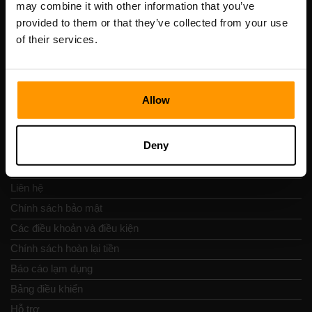
may combine it with other information that you’ve
Số VAT: EE102133820
provided to them or that they’ve collected from your use
Địa chỉ: Harju maakond, Tallinn, Kesklinna linnaosa,
of their services.
Vesivärava tn 50-201, 10152
Allow
Nav nhanh chóng
Deny
Đánh giá
Liên hệ
Chính sách bảo mật
Các điều khoản và điều kiện
Chính sách hoàn lại tiền
Báo cáo lạm dụng
Bảng điều khiển
Hỗ trợ