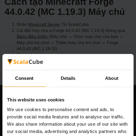
Cách tạo Minecraft Forge
44.0.42 (MC 1.19.3) Máy chủ
Nhận
Minecraft Server
Từ ScalaCube
Cài đặt máy chủ a Forge 44.0.42 (MC 1.19.3) thông qua
Bảng điều khiển
(Máy chủ → Chọn máy chủ của bạn →
Máy chủ trò chơi → Thêm máy chủ trò chơi → Forge
44.0.42 (MC 1.19.3))
Thích chơi trên máy chủ!
Consent
Details
About
This website uses cookies
Công ty chúng tôi
We use cookies to personalise content and ads, to
provide social media features and to analyse our traffic.
We also share information about your use of our site with
Scalable Hosting Solutions OÜ
our social media, advertising and analytics partners who
Mã số đăng ký: 14652605