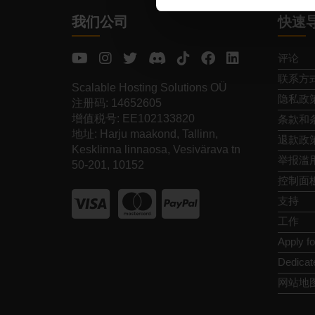
我们公司
快速
评论
联系方
Scalable Hosting Solutions OÜ
隐私政
注册码: 14652605
增值税号: EE102133820
条款和
地址: Harju maakond, Tallinn,
退款政
Kesklinna linnaosa, Vesivärava tn
举报滥
50-201, 10152
控制面
支持
工作
Apply f
Dedicat
网站地