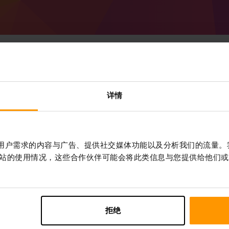
如何创建 Minecraft Forg
详情
服务器
从 ScalaCube 获取
Minecraft 服务器
通过
控制面板
安装%%游戏%%服务器 （服务
作贴合用户需求的内容与广告、提供社交媒体功能以及分析我们的流量
器 → Forge 50.1.32 (MC 1.20.6)）
站的使用情况，这些合作伙伴可能会将此类信息与您提供给他们或
享受在服务器上玩的乐趣!
拒绝