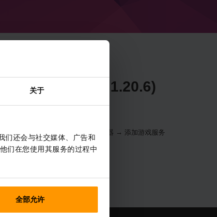
e 50.1.32 (MC 1.20.6)
关于
器 → 选择您的服务器 → 游戏服务器 → 添加游戏服务
。我们还会与社交媒体、广告和
他们在您使用其服务的过程中
全部允许