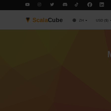
Scala
Cube
ZH
USD ($)