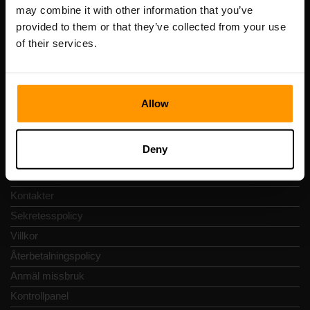
Registreringskod: 14652605
may combine it with other information that you’ve
Momsregistreringsnummer: EE102133820
provided to them or that they’ve collected from your use
Adress: Harju maakond, Tallinn, Kesklinna linnaosa,
of their services.
Vesivärava tn 50-201, 10152
Allow
Snabbnavigering
Deny
Recensioner
Kontakter
Sekretesspolicy
Villkor
Återbetalningspolicy
Anmäl missbruk
Kontrollpanel