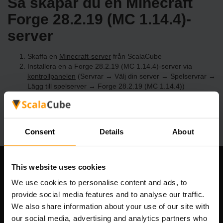
Så skapar du en Minecraft
Forge 28.2.19 (MC 1.14.4)-
server
Skaffa en
Minecraft-server
från ScalaCube
Installera en a Forge 28.2.19 (MC 1.14.4)-server via
kontrollpanelen
(Servrar → Välj din server → Spelservrar →
Lägg till spelserver → Forge 28.2.19 (MC 1.14.4))
Roa dig med att spela på servern!
Consent
Details
About
This website uses cookies
Vårt företag
We use cookies to personalise content and ads, to
provide social media features and to analyse our traffic.
We also share information about your use of our site with
Scalable Hosting Solutions OÜ
our social media, advertising and analytics partners who