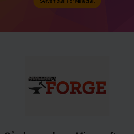
Serverhotell För Minecraft