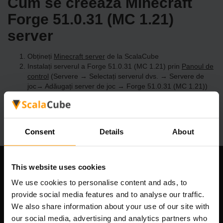
Cum se creează Minecraft
Forge 51.0.31 (MC 1.21)
server
Obțineți
Minecraft server
de la ScalaCube
Instalați serverul a Forge 51.0.31 (MC 1.21) prin
Panoul de
control
(Servere → Selectați serverul dvs. → Servere de
joc→ Adăugați server de joc → Forge 51.0.31 (MC 1.21))
Bucurați-vă de joc pe server!
Consent
Details
About
This website uses cookies
Compania noastră
We use cookies to personalise content and ads, to
provide social media features and to analyse our traffic.
We also share information about your use of our site with
Scalable Hosting Solutions OÜ
our social media, advertising and analytics partners who