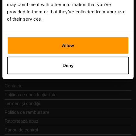
Cod de înregistrare: 14652605
may combine it with other information that you’ve
cod fiscal: EE102133820
provided to them or that they’ve collected from your use
Adresă: Harju maakond, Tallinn, Kesklinna linnaosa,
of their services.
Vesivärava tn 50-201, 10152
Allow
Navigare rapidă
Deny
Recenzii
Contacte
Politica de confidențialitate
Termeni și condiții
Politica de rambursare
Raportează abuz
Panou de control