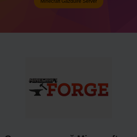
Minecraft Găzduire Server