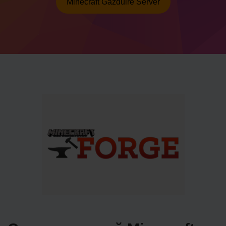
Minecraft Găzduire Server