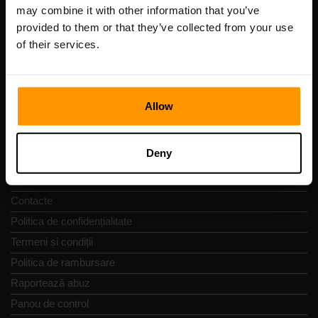
Cod de înregistrare: 14652605
may combine it with other information that you’ve
cod fiscal: EE102133820
provided to them or that they’ve collected from your use
Adresă: Harju maakond, Tallinn, Kesklinna linnaosa,
of their services.
Vesivärava tn 50-201, 10152
Allow
Navigare rapidă
Deny
Recenzii
Contacte
Politica de confidențialitate
Termeni și condiții
Politica de rambursare
Raportează abuz
Panou de control