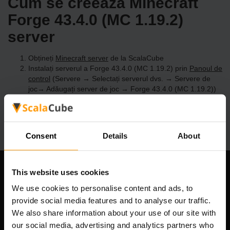
Cum se creează Minecraft
Forge 43.4.0 (MC 1.19.2)
server
Obțineți
Minecraft server
de la ScalaCube
Instalați serverul a Forge 43.4.0 (MC 1.19.2) prin
Panoul de
control
(Servere → Selectați serverul dvs. → Servere de
joc→ Adăugați server de joc → Forge 43.4.0 (MC 1.19.2))
Bucurați-vă de joc pe server!
Consent
Details
About
This website uses cookies
Compania noastră
We use cookies to personalise content and ads, to
provide social media features and to analyse our traffic.
We also share information about your use of our site with
Scalable Hosting Solutions OÜ
our social media, advertising and analytics partners who