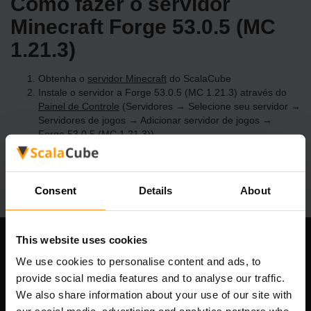
Como fazer o servidor
Minecraft Forge 53.0.5 (MC
1.21.3)
Obtenha o
servidor Minecraft
do ScalaCube
Instale o servidor a Forge 53.0.5 (MC 1.21.3) através do
Painel de Controle
(Servidores → Selecione seu servidor →
Servidores de jogos → Adicionar servidor de jogos →
Forge 53.0.5 (MC 1.21.3))
Divirta-se jogando no servidor!
Consent
Details
About
This website uses cookies
Nossa empresa
We use cookies to personalise content and ads, to
provide social media features and to analyse our traffic.
We also share information about your use of our site with