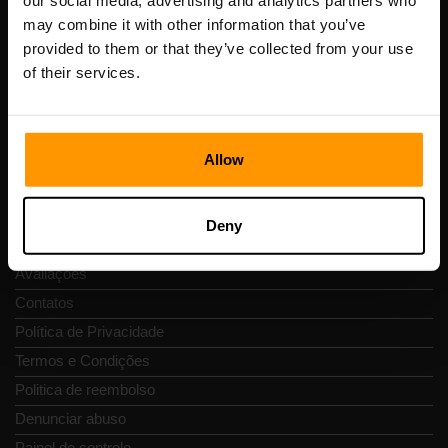
our social media, advertising and analytics partners who
Scalable Hosting Solutions OÜ
may combine it with other information that you’ve
Código de Registo: 14652605
provided to them or that they’ve collected from your use
Número de IVA: EE102133820
of their services.
Endereço: Harju maakond, Tallinn, Kesklinna linnaosa,
Vesivärava tn 50-201, 10152
Allow
Navegação rápida
Deny
Avaliações
Contatos
Política de Privacidade
Termos e Condições
Politica de reembolso
Denunciar abuso
Painel de controle