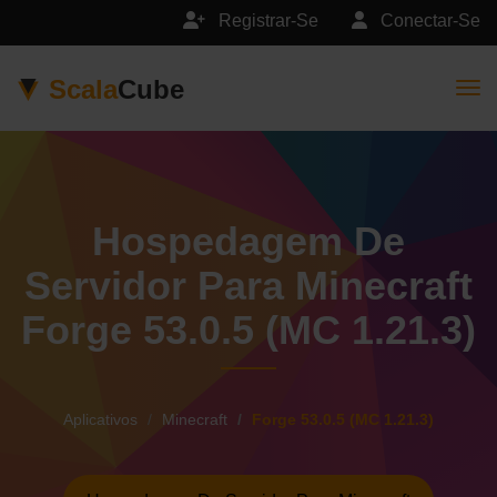
Registrar-Se
Conectar-Se
Scala
Cube
Togg
Hospedagem De
Servidor Para Minecraft
Forge 53.0.5 (MC 1.21.3)
Aplicativos
Minecraft
Forge 53.0.5 (MC 1.21.3)