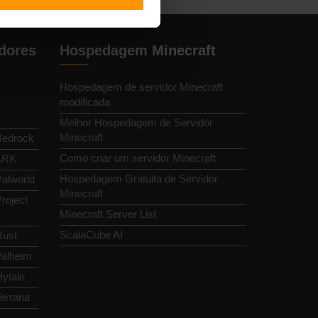
dores
Hospedagem Minecraft
Hospedagem de servidor Minecraft
modificada
Melhor Hospedagem de Servidor
Minecraft
Bedrock
Como criar um servidor Minecraft
 ARK
Hospedagem Gratuita de Servidor
alworld
Minecraft
roject
Minecraft Server List
ScalaCube AI
Rust
Valheim
ytale
erraria