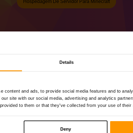
Hospedagem De Servidor Para Minecraft
Como fazer o servido
Details
51.0.28 (MC 1.21)
Obtenha o
servidor Minecraft
do ScalaCu
Instale o servidor a Forge 51.0.28 (MC 1.
e content and ads, to provide social media features and to analy
Selecione seu servidor → Servidores de j
 our site with our social media, advertising and analytics partn
(MC 1.21))
 provided to them or that they’ve collected from your use of their
Divirta-se jogando no servidor!
Deny