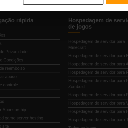
ação rápida
Hospedagem de servi
de jogos
ões
Hospedagem de servidor para
s
Minecraft
 de Privacidade
Hospedagem de servidor para 
e Condições
Hospedagem de servidor para
 de reembolso
Hospedagem de servidor para P
ar abuso
Hospedagem de servidor para P
e controle
Zomboid
Hospedagem de servidor para 
os
Hospedagem de servidor para 
or Sponsorship
Hospedagem de servidor para H
ed game server hosting
Hospedagem de servidor para T
 site
Todos os jogos