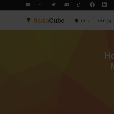
Scala
Cube
PT
USD ($)
Ho