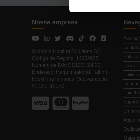
Nossa empresa
Naveg
Avaliaç
Contato
Scalable Hosting Solutions OÜ
Política
Código de Registo: 14652605
Número de IVA: EE102133820
Termos 
Endereço: Harju maakond, Tallinn,
Politica
Kesklinna linnaosa, Vesivärava tn
Denunci
50-201, 10152
Painel d
Suporte
Empreg
Apply f
Dedicat
Mapa do