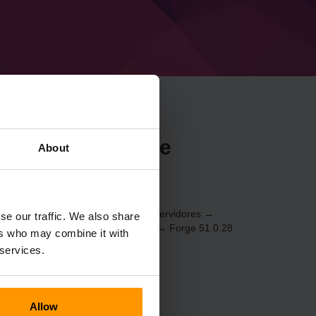
r Minecraft Forge
About
be
21) através do
Painel de Controle
(Servidores →
se our traffic. We also share
ogos → Adicionar servidor de jogos → Forge 51.0.28
ers who may combine it with
 services.
Allow