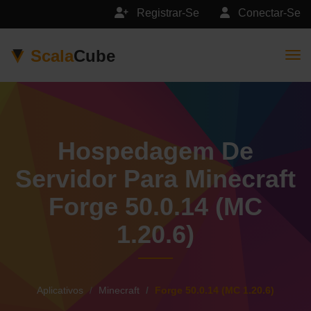
Registrar-Se
Conectar-Se
Scala
Cube
Togg
Hospedagem De
Servidor Para Minecraft
Forge 50.0.14 (MC
1.20.6)
Aplicativos
Minecraft
Forge 50.0.14 (MC 1.20.6)