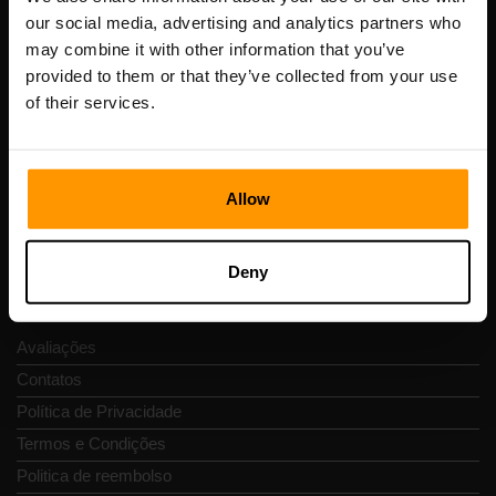
our social media, advertising and analytics partners who
may combine it with other information that you’ve
Scalable Hosting Solutions OÜ
provided to them or that they’ve collected from your use
Código de Registo: 14652605
of their services.
Número de IVA: EE102133820
Endereço: Harju maakond, Tallinn, Kesklinna linnaosa,
Vesivärava tn 50-201, 10152
Allow
Deny
Navegação rápida
Avaliações
Contatos
Política de Privacidade
Termos e Condições
Politica de reembolso