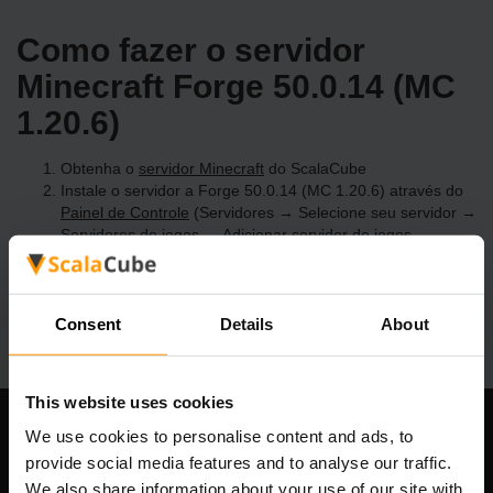
Como fazer o servidor
Minecraft Forge 50.0.14 (MC
1.20.6)
Obtenha o
servidor Minecraft
do ScalaCube
Instale o servidor a Forge 50.0.14 (MC 1.20.6) através do
Painel de Controle
(Servidores → Selecione seu servidor →
Servidores de jogos → Adicionar servidor de jogos →
Forge 50.0.14 (MC 1.20.6))
Divirta-se jogando no servidor!
Consent
Details
About
This website uses cookies
We use cookies to personalise content and ads, to
Nossa empresa
provide social media features and to analyse our traffic.
We also share information about your use of our site with