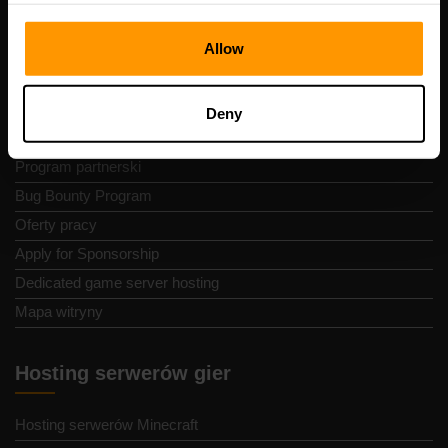
Warunki
Allow
Polityka zwrotów
Zgłoś nadużycie
Panel sterowania
Deny
Pomoc
Program partnerski
Bug Bounty Program
Oferty pracy
Apply for Sponsorship
Dedicated game server hosting
Mapa witryny
Hosting serwerów gier
Hosting serwerów Minecraft