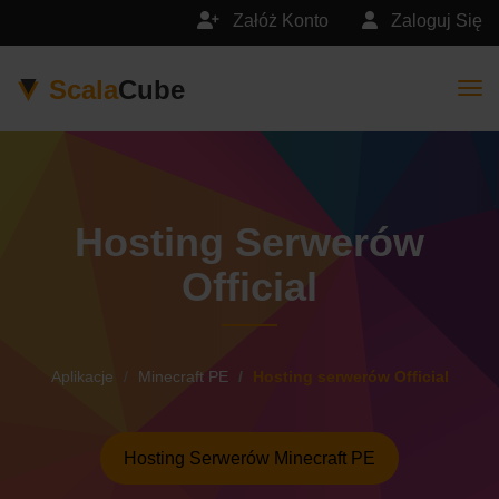
Załóż Konto
Zaloguj Się
Scala
Cube
Togg
Hosting Serwerów
Official
Aplikacje
Minecraft PE
Hosting serwerów Official
Hosting Serwerów Minecraft PE