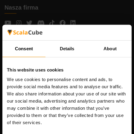
Nasza firma
Scalable Hosting Solutions OÜ
Kod rejestracyjny: 14652605
Consent
Details
About
Numer VAT: EE102133820
Adres: Harju maakond, Tallinn, Kesklinna linnaosa,
Vesivärava tn 50-201, 10152
This website uses cookies
We use cookies to personalise content and ads, to
provide social media features and to analyse our traffic.
We also share information about your use of our site with
Szybka nawigacja
our social media, advertising and analytics partners who
may combine it with other information that you’ve
Recenzje
provided to them or that they’ve collected from your use
of their services.
Kontakty
Polityka prywatności