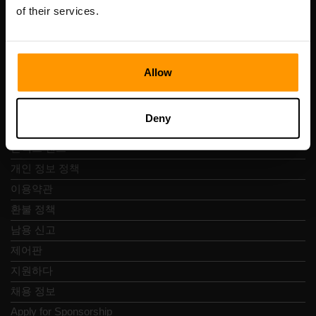
Vesivärava tn 50-201, 10152
of their services.
Allow
빠른 탐색
Deny
리뷰
콘택트 렌즈
개인 정보 정책
이용약관
환불 정책
남용 신고
제어판
지원하다
채용 정보
Apply for Sponsorship