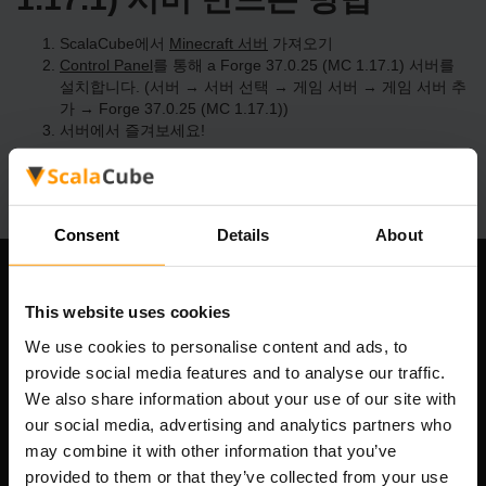
ScalaCube에서
Minecraft 서버
가져오기
Control Panel
를 통해 a Forge 37.0.25 (MC 1.17.1) 서버를
설치합니다. (서버 → 서버 선택 → 게임 서버 → 게임 서버 추
가 → Forge 37.0.25 (MC 1.17.1))
서버에서 즐겨보세요!
Consent
Details
About
우리 회사
This website uses cookies
We use cookies to personalise content and ads, to
provide social media features and to analyse our traffic.
Scalable Hosting Solutions OÜ
We also share information about your use of our site with
등록 코드: 14652605
our social media, advertising and analytics partners who
VAT 번호: EE102133820
may combine it with other information that you’ve
주소: Harju maakond, Tallinn, Kesklinna linnaosa,
provided to them or that they’ve collected from your use