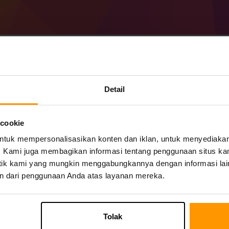
Cara Membuat Minecr
Detail
1.20.1) Server
 cookie
Dapatkan
server Minecraft
dari ScalaCub
uk mempersonalisasikan konten dan iklan, untuk menyediakan f
Instal server a Forge 47.0.50 (MC 1.20.1)
Server game → Tambahkan Server Game 
mi. Kami juga membagikan informasi tentang penggunaan situs ka
Selamat bermain di server!
alitik kami yang mungkin menggabungkannya dengan informasi lai
n dari penggunaan Anda atas layanan mereka.
Tolak