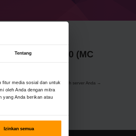
aft Forge 47.0.50 (MC
Tentang
e
itur media sosial dan untuk
 melalui
Control Panel
(Server → Pilih server Anda →
→ Forge 47.0.50 (MC 1.20.1))
mi oleh Anda dengan mitra
n yang Anda berikan atau
Izinkan semua