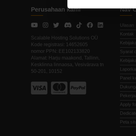
Perusahaan kami
Nav 
Ulasan
Kontak
Scalable Hosting Solutions OÜ
Kebijaka
Kode registrasi: 14652605
nomor PPN: EE102133820
Syarat 
Alamat: Harju maakond, Tallinn,
Kebijak
Kesklinna linnaosa, Vesivärava tn
Laporka
50-201, 10152
Panel k
Dukung
Pekerja
Apply f
Dedicat
Peta sit