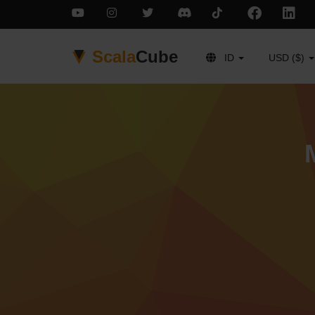
Scala
Cube
ID
USD ($)