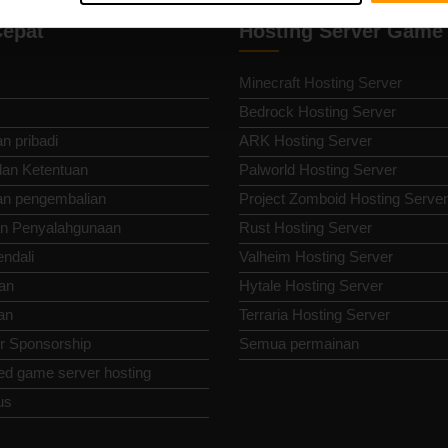
Cepat
Hosting Server Game
Minecraft Hosting Server
Bedrock Hosting Server
n pribadi
ARK Hosting Server
dan Ketentuan
Palworld Hosting Server
an pengembalian
Project Zomboid Hosting Server
n Penyalahgunaan
Rust Hosting Server
endali
Valheim Hosting Server
an
Hytale Hosting Server
an
Terraria Hosting Server
or Sponsorship
Semua permainan
ed game server hosting
us