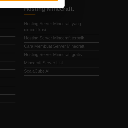
Hosting Minecraft.
Hosting Server Minecraft yang
dimodifikasi
Hosting Server Minecraft terbaik
Cara Membuat Server Minecraft.
Hosting Server Minecraft gratis
Minecraft Server List
ScalaCube AI