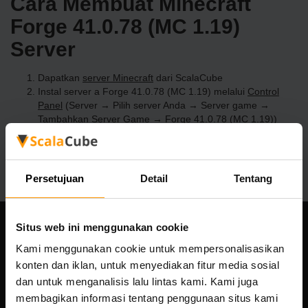
Cara Membuat Minecraft
Forge 41.0.78 (MC 1.19)
Server
Dapatkan
server Minecraft
dari ScalaCube
Instal server a Forge 41.0.78 (MC 1.19) melalui
Control
Panel
(Server → Pilih server Anda → Server game →
Tambahkan Server Game → Forge 41.0.78 (MC 1.19))
Selamat bermain di server!
Persetujuan
Detail
Tentang
Situs web ini menggunakan cookie
Perusahaan kami
Kami menggunakan cookie untuk mempersonalisasikan
konten dan iklan, untuk menyediakan fitur media sosial
dan untuk menganalisis lalu lintas kami. Kami juga
membagikan informasi tentang penggunaan situs kami
Scalable Hosting Solutions OÜ