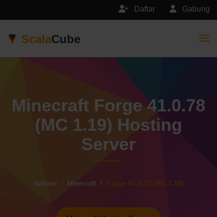
Daftar
Gabung
Scala
Cube
Togg
Minecraft Forge 41.0.78
(MC 1.19) Hosting
Server
Aplikasi
Minecraft
Forge 41.0.78 (MC 1.19)