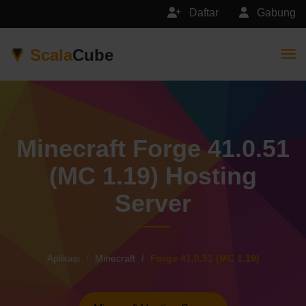
Daftar
Gabung
Scala
Cube
Togg
Minecraft Forge 41.0.51
(MC 1.19) Hosting
Server
Aplikasi
Minecraft
Forge 41.0.51 (MC 1.19)