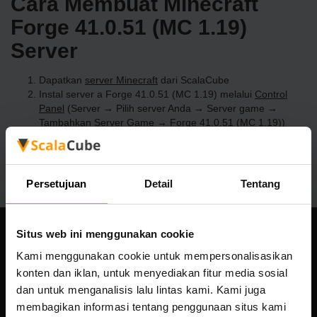
Cara Membuat Minecraft
Forge 41.0.51 (MC 1.19)
Server
Dapatkan
server Minecraft
dari ScalaCube
Instal server a Forge 41.0.51 (MC 1.19) melalui
Control
Panel
(Server → Pilih server Anda → Server game →
Tambahkan Server Game → Forge 41.0.51 (MC 1.19))
Selamat bermain di server!
Persetujuan
Detail
Tentang
Situs web ini menggunakan cookie
Perusahaan kami
Kami menggunakan cookie untuk mempersonalisasikan
konten dan iklan, untuk menyediakan fitur media sosial
dan untuk menganalisis lalu lintas kami. Kami juga
membagikan informasi tentang penggunaan situs kami
Scalable Hosting Solutions OÜ