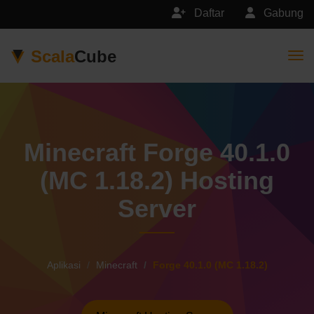
Daftar
Gabung
Scala
Cube
Togg
Minecraft Forge 40.1.0
(MC 1.18.2) Hosting
Server
Aplikasi
Minecraft
Forge 40.1.0 (MC 1.18.2)