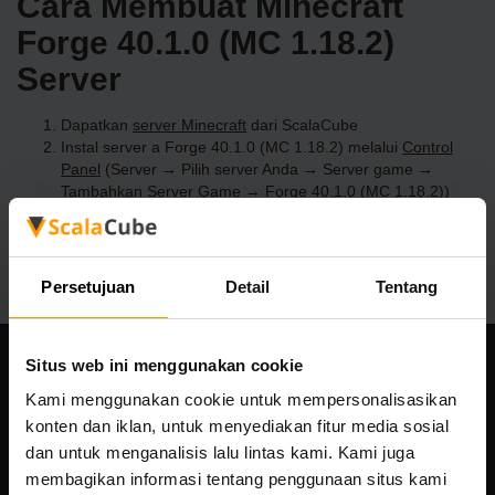
Cara Membuat Minecraft
Forge 40.1.0 (MC 1.18.2)
Server
Dapatkan
server Minecraft
dari ScalaCube
Instal server a Forge 40.1.0 (MC 1.18.2) melalui
Control
Panel
(Server → Pilih server Anda → Server game →
Tambahkan Server Game → Forge 40.1.0 (MC 1.18.2))
Selamat bermain di server!
Persetujuan
Detail
Tentang
Situs web ini menggunakan cookie
Perusahaan kami
Kami menggunakan cookie untuk mempersonalisasikan
konten dan iklan, untuk menyediakan fitur media sosial
dan untuk menganalisis lalu lintas kami. Kami juga
membagikan informasi tentang penggunaan situs kami
Scalable Hosting Solutions OÜ