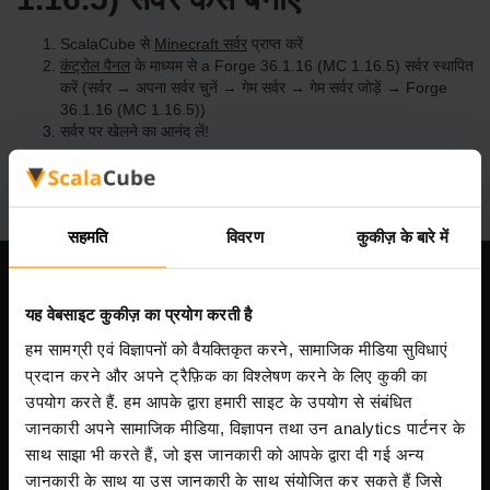
ScalaCube से
Minecraft सर्वर
प्राप्त करें
कंट्रोल पैनल
के माध्यम से a Forge 36.1.16 (MC 1.16.5) सर्वर स्थापित
करें (सर्वर → अपना सर्वर चुनें → गेम सर्वर → गेम सर्वर जोड़ें → Forge
36.1.16 (MC 1.16.5))
सर्वर पर खेलने का आनंद लें!
सहमति
विवरण
कुकीज़ के बारे में
हमारी कंपनी
यह वेबसाइट कुकीज़ का प्रयोग करती है
हम सामग्री एवं विज्ञापनों को वैयक्तिकृत करने, सामाजिक मीडिया सुविधाएं
प्रदान करने और अपने ट्रैफ़िक का विश्लेषण करने के लिए कुकी का
Scalable Hosting Solutions OÜ
उपयोग करते हैं. हम आपके द्वारा हमारी साइट के उपयोग से संबंधित
पंजीकरण कोड: 14652605
जानकारी अपने सामाजिक मीडिया, विज्ञापन तथा उन analytics पार्टनर के
VAT संख्या: EE102133820
साथ साझा भी करते हैं, जो इस जानकारी को आपके द्वारा दी गई अन्य
पता: Harju maakond, Tallinn, Kesklinna linnaosa,
जानकारी के साथ या उस जानकारी के साथ संयोजित कर सकते हैं जिसे