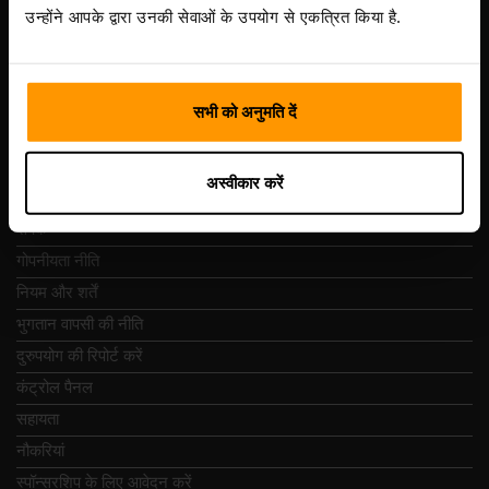
Vesivärava tn 50-201, 10152
उन्होंने आपके द्वारा उनकी सेवाओं के उपयोग से एकत्रित किया है.
सभी को अनुमति दें
त्वरित नेविगेशन
अस्वीकार करें
समीक्षा
संपर्क
गोपनीयता नीति
नियम और शर्तें
भुगतान वापसी की नीति
दुरुपयोग की रिपोर्ट करें
कंट्रोल पैनल
सहायता
नौकरियां
स्पॉन्सरशिप के लिए आवेदन करें