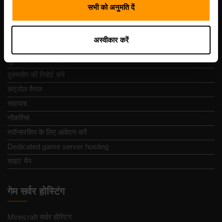
समीक्षा
सभी को अनुमति दें
संपर्क
गोपनीयता नीति
अस्वीकार करें
नियम और शर्तें
भुगतान वापसी की नीति
दुरुपयोग की रिपोर्ट करें
कंट्रोल पैनल
सहायता
नौकरियां
स्पॉन्सरशिप के लिए आवेदन करें
Dedicated game server hosting
साइट मैप
गेम सर्वर होस्टिंग
Minecraft सर्वर होस्टिंग