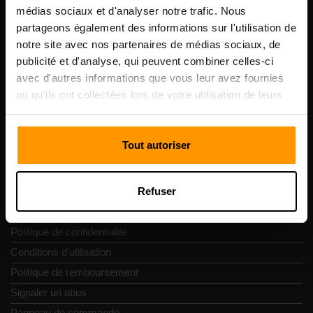
Scalable Hosting Solutions OÜ
médias sociaux et d'analyser notre trafic. Nous
Code d'enregistrement: 14652605
partageons également des informations sur l'utilisation de
numéro de TVA: EE102133820
notre site avec nos partenaires de médias sociaux, de
Adresse: Harju maakond, Tallinn, Kesklinna linnaosa,
publicité et d'analyse, qui peuvent combiner celles-ci
Vesivärava tn 50-201, 10152
avec d'autres informations que vous leur avez fournies
ou qu'ils ont collectées lors de votre utilisation de leurs
services.
Tout autoriser
Navigation rapide
Refuser
Commentaires
Contacts
Politique de confidentialité
Conditions d'utilisation
Politique de remboursement
Signaler un abus
Panneau de commande