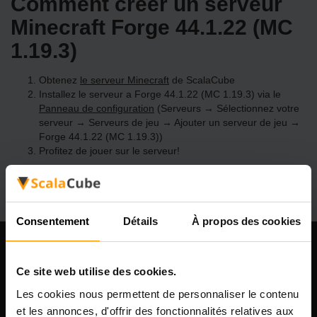
Comment créer un serveur
Minecraft Forge 44.1.22 (MC
1.19.3)
Obtenez
le serveur Minecraft
de ScalaCube
Installez le serveur a Forge 44.1.22 (MC 1.19.3) via le
Panneau de configuration
(Serveurs → Sélectionnez votre
serveur → Serveurs de jeu → Ajouter un serveur de jeu →
Forge 44.1.22 (MC 1.19.3))
Profitez de jouer sur le serveur!
Consentement
Détails
À propos des cookies
Notre compagnie
Ce site web utilise des cookies.
Les cookies nous permettent de personnaliser le contenu
et les annonces, d'offrir des fonctionnalités relatives aux