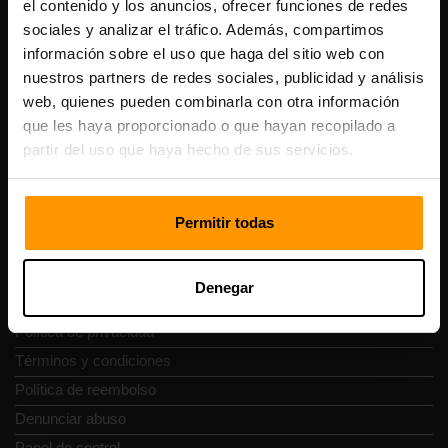
el contenido y los anuncios, ofrecer funciones de redes
Scalable Hosting Solutions OÜ
sociales y analizar el tráfico. Además, compartimos
Código de registro: 14652605
información sobre el uso que haga del sitio web con
Número de IVA: EE102133820
Dirección: Harju maakond, Tallinn, Kesklinna linnaosa,
nuestros partners de redes sociales, publicidad y análisis
Vesivärava tn 50-201, 10152
web, quienes pueden combinarla con otra información
que les haya proporcionado o que hayan recopilado a
partir del uso que haya hecho de sus servicios.
Navegación rápida
Permitir todas
Reseñas
Denegar
Contacto
Política de privacidad
Términos y condiciones
Política de reembolso
Denunciar abuso
Panel de control