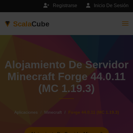
Registrarse
Inicio De Sesión
Scala
Cube
Togg
Alojamiento De Servidor
Minecraft Forge 44.0.11
(MC 1.19.3)
Aplicaciones
Minecraft
Forge 44.0.11 (MC 1.19.3)