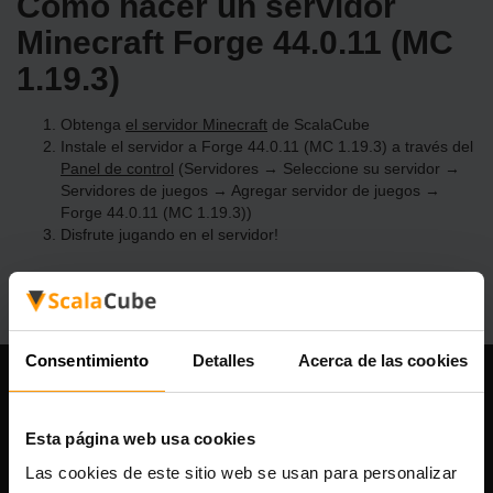
Cómo hacer un servidor
Minecraft Forge 44.0.11 (MC
1.19.3)
Obtenga
el servidor Minecraft
de ScalaCube
Instale el servidor a Forge 44.0.11 (MC 1.19.3) a través del
Panel de control
(Servidores → Seleccione su servidor →
Servidores de juegos → Agregar servidor de juegos →
Forge 44.0.11 (MC 1.19.3))
Disfrute jugando en el servidor!
Consentimiento
Detalles
Acerca de las cookies
Nuestra compañía
Esta página web usa cookies
Las cookies de este sitio web se usan para personalizar