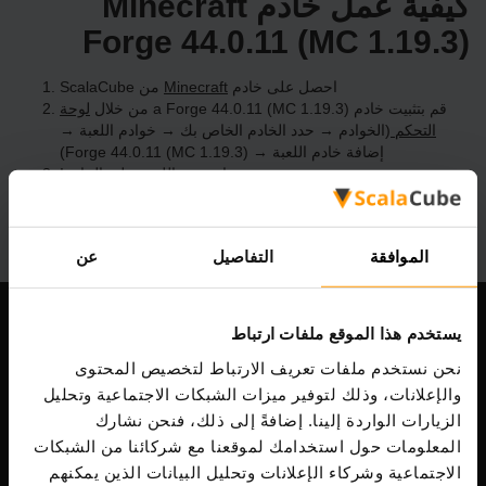
كيفية عمل خادم Minecraft
Forge 44.0.11 (MC 1.19.3)
احصل على خادم
Minecraft
من ScalaCube
قم بتثبيت خادم a Forge 44.0.11 (MC 1.19.3) من خلال
لوحة
التحكم
(الخوادم → حدد الخادم الخاص بك → خوادم اللعبة →
إضافة خادم اللعبة → Forge 44.0.11 (MC 1.19.3))
استمتع باللعب على الخادم!
الموافقة
التفاصيل
عن
يستخدم هذا الموقع ملفات ارتباط
شركتنا
نحن نستخدم ملفات تعريف الارتباط لتخصيص المحتوى
والإعلانات، وذلك لتوفير ميزات الشبكات الاجتماعية وتحليل
الزيارات الواردة إلينا. إضافةً إلى ذلك، فنحن نشارك
Scalable Hosting Solutions OÜ
المعلومات حول استخدامك لموقعنا مع شركائنا من الشبكات
رمز التسجيل: 14652605
الاجتماعية وشركاء الإعلانات وتحليل البيانات الذين يمكنهم