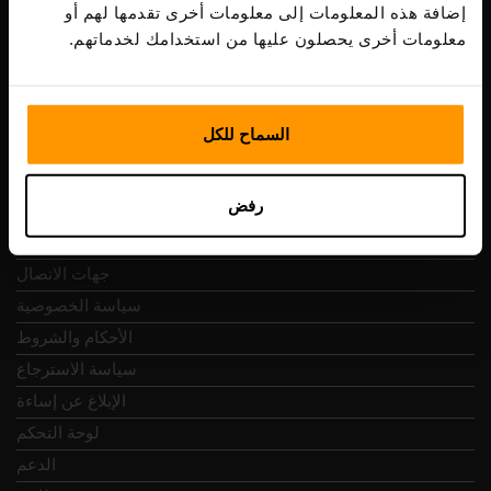
ضريبة الشراء: EE102133820
إضافة هذه المعلومات إلى معلومات أخرى تقدمها لهم أو
عنوان: Harju maakond, Tallinn, Kesklinna linnaosa,
معلومات أخرى يحصلون عليها من استخدامك لخدماتهم.
Vesivärava tn 50-201, 10152
السماح للكل
التنقل السريع
رفض
المراجعات
جهات الاتصال
سياسة الخصوصية
الأحكام والشروط
سياسة الاسترجاع
الإبلاغ عن إساءة
لوحة التحكم
الدعم