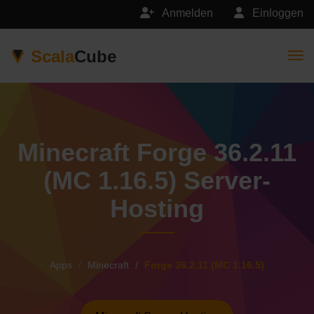
Anmelden
Einloggen
Scala
Cube
Togg
Minecraft Forge 36.2.11
(MC 1.16.5) Server-
Hosting
Apps
Minecraft
Forge 36.2.11 (MC 1.16.5)