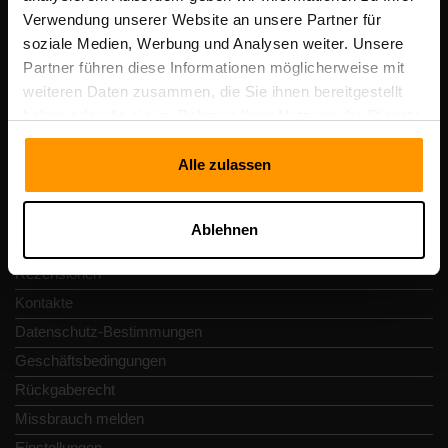
Scalable Hosting Solutions OÜ
Verwendung unserer Website an unsere Partner für
Registrierungscode: 14652605
soziale Medien, Werbung und Analysen weiter. Unsere
Umsatzsteuer-Identifikationsnummer: EE102133820
Partner führen diese Informationen möglicherweise mit
Adresse: Harju maakond, Tallinn, Kesklinna linnaosa,
weiteren Daten zusammen, die Sie ihnen bereitgestellt
Vesivärava tn 50-201, 10152
haben oder die sie im Rahmen Ihrer Nutzung der Dienste
gesammelt haben.
Alle zulassen
Schnellnavigation
Ablehnen
Rezensionen
Kontakte
Datenschutz-Bestimmungen
Geschäftsbedingungen
Rückgaberecht
Missbrauch melden
Einstellungen