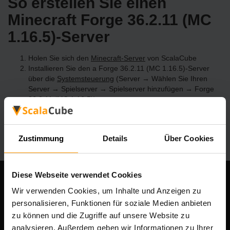
So erstellen Sie einen
Minecraft Forge 36.2.11 (MC
1.16.5)-Server
Holen Sie sich den
Minecraft-Server
von ScalaCube
Installieren Sie den a Forge 36.2.11 (MC 1.16.5)-Server
über die
Systemsteuerung
(Server → Wählen Sie Ihren
Server → Spielserver → Spielserver hinzufügen → Forge
36.2.11 (MC 1.16.5))
Viel Spaß beim Spielen auf dem Server!
Zustimmung
Details
Über Cookies
Diese Webseite verwendet Cookies
Unser Unternehmen
Wir verwenden Cookies, um Inhalte und Anzeigen zu
personalisieren, Funktionen für soziale Medien anbieten
zu können und die Zugriffe auf unsere Website zu
analysieren. Außerdem geben wir Informationen zu Ihrer