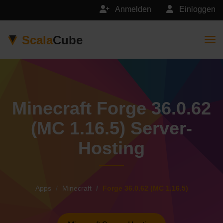
Anmelden
Einloggen
Scala
Cube
Togg
Minecraft Forge 36.0.62
(MC 1.16.5) Server-
Hosting
Apps
Minecraft
Forge 36.0.62 (MC 1.16.5)