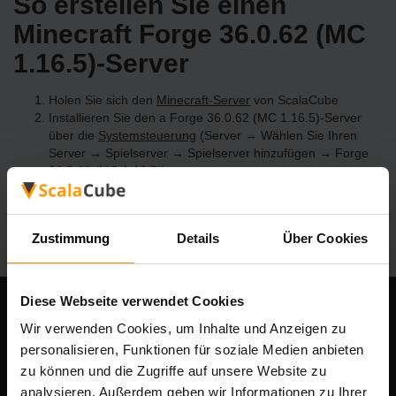
So erstellen Sie einen
Minecraft Forge 36.0.62 (MC
1.16.5)-Server
Holen Sie sich den
Minecraft-Server
von ScalaCube
Installieren Sie den a Forge 36.0.62 (MC 1.16.5)-Server
über die
Systemsteuerung
(Server → Wählen Sie Ihren
Server → Spielserver → Spielserver hinzufügen → Forge
36.0.62 (MC 1.16.5))
Viel Spaß beim Spielen auf dem Server!
Zustimmung
Details
Über Cookies
Diese Webseite verwendet Cookies
Unser Unternehmen
Wir verwenden Cookies, um Inhalte und Anzeigen zu
personalisieren, Funktionen für soziale Medien anbieten
zu können und die Zugriffe auf unsere Website zu
analysieren. Außerdem geben wir Informationen zu Ihrer