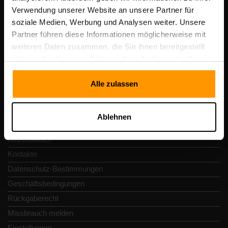
Scalable Hosting Solutions OÜ
Verwendung unserer Website an unsere Partner für
Registrierungscode: 14652605
soziale Medien, Werbung und Analysen weiter. Unsere
Umsatzsteuer-Identifikationsnummer: EE102133820
Partner führen diese Informationen möglicherweise mit
Adresse: Harju maakond, Tallinn, Kesklinna linnaosa,
weiteren Daten zusammen, die Sie ihnen bereitgestellt
Vesivärava tn 50-201, 10152
haben oder die sie im Rahmen Ihrer Nutzung der Dienste
gesammelt haben.
Alle zulassen
Schnellnavigation
Ablehnen
Rezensionen
Kontakte
Datenschutz-Bestimmungen
Geschäftsbedingungen
Rückgaberecht
Missbrauch melden
Einstellungen