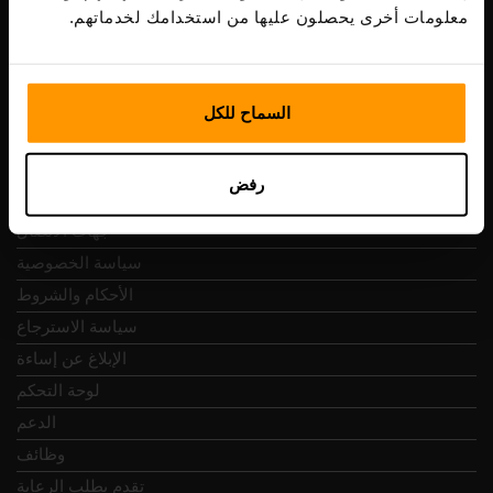
Vesivärava tn 50-201, 10152
معلومات أخرى يحصلون عليها من استخدامك لخدماتهم.
السماح للكل
التنقل السريع
رفض
المراجعات
جهات الاتصال
سياسة الخصوصية
الأحكام والشروط
سياسة الاسترجاع
الإبلاغ عن إساءة
لوحة التحكم
الدعم
وظائف
تقدم بطلب الرعاية