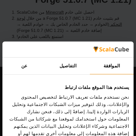
احصل على خادم
Minecraft
من ScalaCube
قم بتثبيت خادم a Forge 51.0.7 (MC 1.21) من خلال
لوحة
التحكم
(الخوادم → حدد الخادم الخاص بك → خوادم اللعبة →
إضافة خادم اللعبة → Forge 51.0.7 (MC 1.21))
استمتع باللعب على الخادم!
الموافقة
التفاصيل
عن
شركتنا
يستخدم هذا الموقع ملفات ارتباط
نحن نستخدم ملفات تعريف الارتباط لتخصيص المحتوى
والإعلانات، وذلك لتوفير ميزات الشبكات الاجتماعية وتحليل
Scalable Hosting Solutions OÜ
الزيارات الواردة إلينا. إضافةً إلى ذلك، فنحن نشارك
رمز التسجيل: 14652605
المعلومات حول استخدامك لموقعنا مع شركائنا من الشبكات
ضريبة الشراء: EE102133820
الاجتماعية وشركاء الإعلانات وتحليل البيانات الذين يمكنهم
عنوان: Harju maakond, Tallinn, Kesklinna linnaosa,
إضافة هذه المعلومات إلى معلومات أخرى تقدمها لهم أو